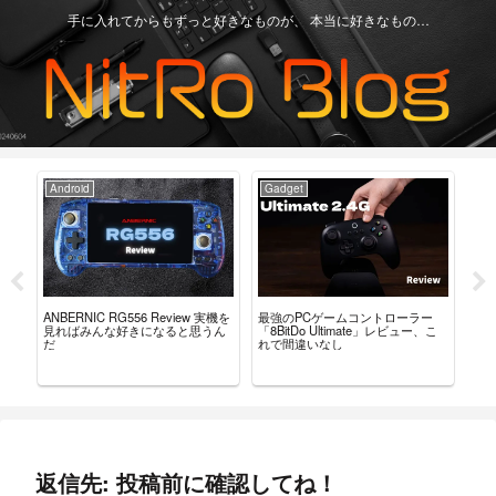
手に入れてからもずっと好きなものが、 本当に好きなもの…
adget
Game Device
Android
強のPCゲームコントローラー
「RG505 VS Re
ANBERNIC RG35XX 用 カスタム
8BitDo Ultimate」レビュー、こ
結局どっちが
ファームウェア「GarlicOS」導入
で間違いなし
論を書いてお
ガイド。
返信先: 投稿前に確認してね！