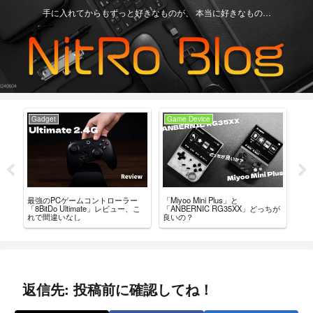
手に入れてからもずっと好きなものが、 本当に好きなもの…
Game Device
Game Device
ントローラー
「Miyoo Mini Plus」と
【Review】Retroid Pocket 3+ ブ
te」レビュー、こ
「ANBERNIC RG35XX」どっちが
グレビュー！ 僕からひと
良いの？
言・・・ 「これ、ええやん」
返信先: 投稿前に確認してね！