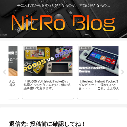
手に入れてからもずっと好きなものが、 本当に好きなもの…
Android
Android
Ga
「RG505 VS Retroid Pocket3+」
【Review】Retroid Pocket 3+ ブロ
【R
タム
結局どっちが良いんだい？僕の結
グレビュー！ 僕からひと
最
導入
論を書いておきます。
言・・・ 「これ、ええやん」
レ
返信先: 投稿前に確認してね！