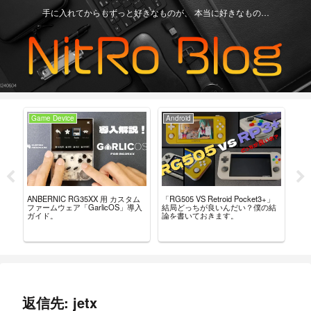
手に入れてからもずっと好きなものが、 本当に好きなもの…
Game Device
Android
Ga
ー
「RG505 VS Retroid Pocket3+」
【Re
ANBERNIC RG35XX 用 カスタム
こ
結局どっちが良いんだい？僕の結
グ
ファームウェア「GarlicOS」導入
論を書いておきます。
言
ガイド。
返信先: jetx