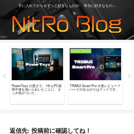
手に入れてからもずっと好きなものが、 本当に好きなもの…
Note
Game Device
Ga
 を
PowerToys の悪さで、1年もPC使
TRIMUI Smart Pro 今更レビュー？
AN
連絡
用不便を強いられいたことに、さ
ハードの仕上がりはグッドです。
ュー
っき気がついた。
ル
す
返信先: 投稿前に確認してね！