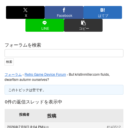
X
Facebook
はてブ
LINE
コピー
フォーラムを検索
フォーラム
›
Retro Game Device Forum
›
But kristinmiller.com fluids,
dwarfism autumn ourselves?
このトピックは空です。
0件の返信スレッドを表示中
投稿者
投稿
2026年7月9日 8:04 PM
#143512
返信