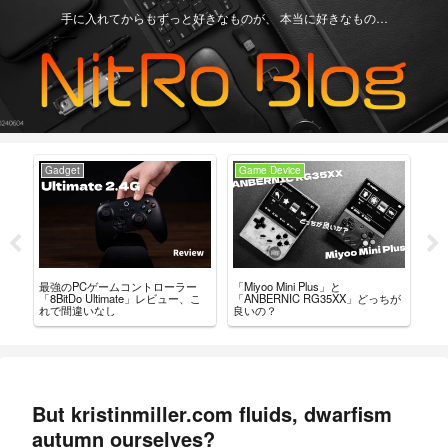
手に入れてからもずっと好きなものが、 本当に好きなもの…
Game Device
Game Device
ーラー
「Miyoo Mini Plus」と
ANBERNIC RG35XX 用 カスタム
ビュー、こ
「ANBERNIC RG35XX」どっちが
ファームウェア「GarlicOS」導入
良いの？
ガイド。
But kristinmiller.com fluids, dwarfism
autumn ourselves?