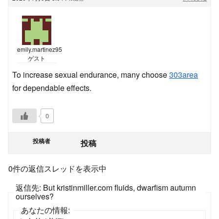
emily.martinez95
ゲスト
To increase sexual endurance, many choose
303area
for dependable effects.
0
投稿者
投稿
0件の返信スレッドを表示中
返信先: But kristinmiller.com fluids, dwarfism autumn
ourselves?
あなたの情報: