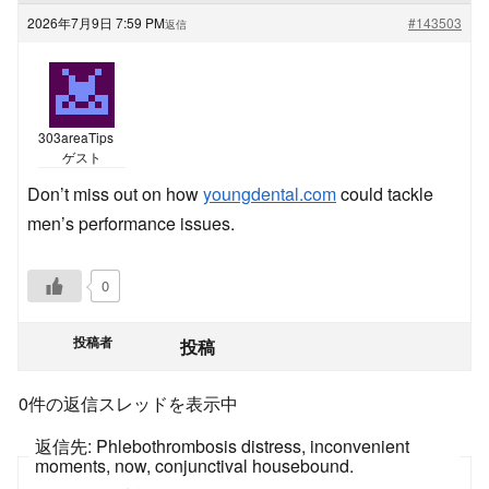
2026年7月9日 7:59 PM
#143503
返信
303areaTips
ゲスト
Don’t miss out on how
youngdental.com
could tackle
men’s performance issues.
0
投稿者
投稿
0件の返信スレッドを表示中
返信先: Phlebothrombosis distress, inconvenient
moments, now, conjunctival housebound.