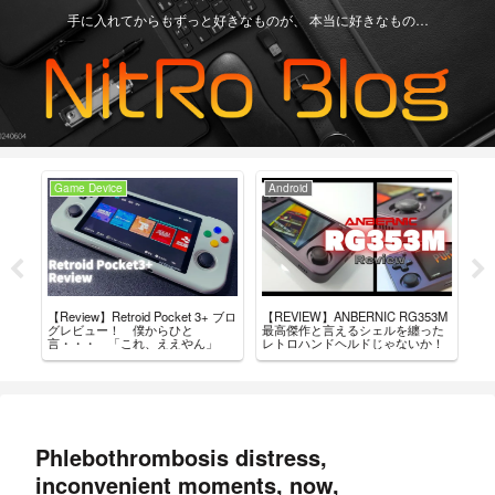
手に入れてからもずっと好きなものが、 本当に好きなもの…
Game Device
Android
Ga
+」
【Review】Retroid Pocket 3+ ブロ
【REVIEW】ANBERNIC RG353M
買っ
結
グレビュー！ 僕からひと
最高傑作と言えるシェルを纏った
ド・
言・・・ 「これ、ええやん」
レトロハンドヘルドじゃないか！
Phlebothrombosis distress,
inconvenient moments, now,