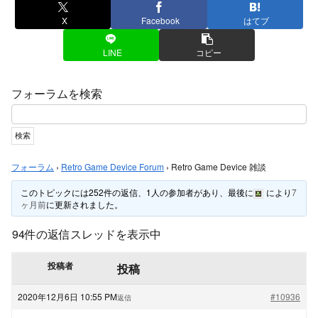
X
Facebook
はてブ
LINE
コピー
フォーラムを検索
フォーラム
›
Retro Game Device Forum
›
Retro Game Device 雑談
このトピックには252件の返信、1人の参加者があり、最後に
により
7
ヶ月前
に更新されました。
94件の返信スレッドを表示中
投稿者
投稿
2020年12月6日 10:55 PM
#10936
返信