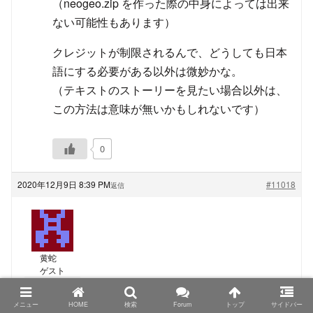
（neogeo.zip を作った際の中身によっては出来
ない可能性もあります）
クレジットが制限されるんで、どうしても日本
語にする必要がある以外は微妙かな。
（テキストのストーリーを見たい場合以外は、
この方法は意味が無いかもしれないです）
0
2020年12月9日 8:39 PM
#11018
返信
黄蛇
ゲスト
TRIMUI Model S、PowKiddyさん名義の物もシタンさ
メニュー
HOME
検索
Forum
トップ
サイドバー
んが仰る色の組み合わせになっているようなので、カ