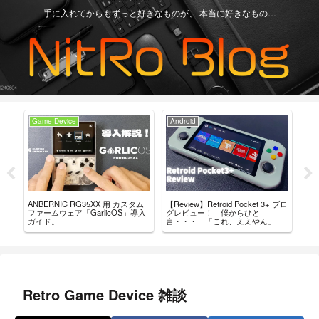
手に入れてからもずっと好きなものが、 本当に好きなもの…
Game Device
Android
Ga
【Review】Retroid Pocket 3+ ブロ
【R
ANBERNIC RG35XX 用 カスタム
ちが
グレビュー！ 僕からひと
最
ファームウェア「GarlicOS」導入
言・・・ 「これ、ええやん」
レ
ガイド。
Retro Game Device 雑談