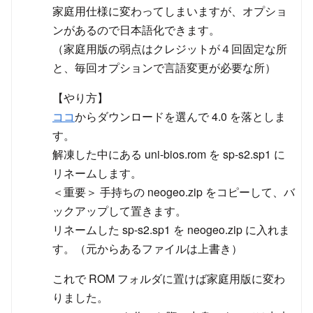
家庭用仕様に変わってしまいますが、オプショ
ンがあるので日本語化できます。
（家庭用版の弱点はクレジットが４回固定な所
と、毎回オプションで言語変更が必要な所）
【やり方】
ココ
からダウンロードを選んで 4.0 を落としま
す。
解凍した中にある uni-bios.rom を sp-s2.sp1 に
リネームします。
＜重要＞ 手持ちの neogeo.zip をコピーして、バ
ックアップして置きます。
リネームした sp-s2.sp1 を neogeo.zip に入れま
す。（元からあるファイルは上書き）
これで ROM フォルダに置けば家庭用版に変わ
りました。