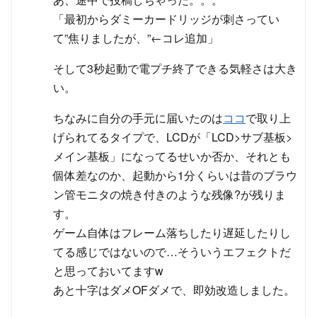
「最初からダミーカードリッジが刺さってい
て”焦りましたが、”←コレ追加」
そして3秒起動で電プチ終了できる気軽さは大き
い。
ちなみに自分の手元に届いたのは
ココ
で取り上
げられてるタイプで、LCDが「LCD>サブ基板>
メイン基板」になってるせいか否か、それとも
個体差なのか、起動から1分くらいは昔のブラウ
ン管モニタの焼き付きのような残像?が残りま
す。
ゲーム自体はフレーム落ちしたり遅延したりし
てる感じではないので…そういうエフェクトだ
と思っておいてますw
あと十字はダメOFダメで、即効改造しました。