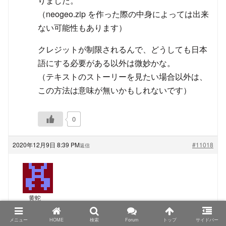
りました。
（neogeo.zip を作った際の中身によっては出来
ない可能性もあります）
クレジットが制限されるんで、どうしても日本
語にする必要がある以外は微妙かな。
（テキストのストーリーを見たい場合以外は、
この方法は意味が無いかもしれないです）
0
2020年12月9日 8:39 PM
#11018
返信
黄蛇
ゲスト
メニュー
HOME
検索
Forum
トップ
サイドバー
TRIMUI Model S、PowKiddyさん名義の物もシタンさ