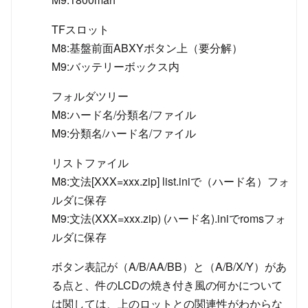
TFスロット
M8:基盤前面ABXYボタン上（要分解）
M9:バッテリーボックス内
フォルダツリー
M8:ハード名/分類名/ファイル
M9:分類名/ハード名/ファイル
リストファイル
M8:文法[XXX=xxx.zip] list.iniで（ハード名）フォ
ルダに保存
M9:文法(XXX=xxx.zip) (ハード名).iniでromsフォ
ルダに保存
ボタン表記が（A/B/AA/BB）と（A/B/X/Y）があ
る点と、件のLCDの焼き付き風の何かについて
は関しては、上のロットとの関連性がわからな