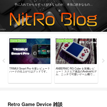
手に入れてからもずっと好きなものが、 本当に好きなもの…
Game Device
Game Device
An
ーラ
TRIMUI Smart Pro 今更レビュー？
ANBERNIC RG Cube を実機レビ
ANB
んだ
ハードの仕上がりはグッドです。
ュー！ スクエア液晶のAndroidモデ
見
ル、ニッチで可愛いゲーム機で
だ
す。
Retro Game Device 雑談