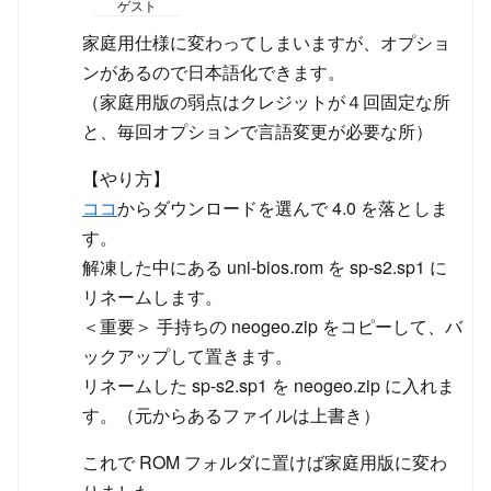
ゲスト
家庭用仕様に変わってしまいますが、オプショ
ンがあるので日本語化できます。
（家庭用版の弱点はクレジットが４回固定な所
と、毎回オプションで言語変更が必要な所）
【やり方】
ココ
からダウンロードを選んで 4.0 を落としま
す。
解凍した中にある uni-bios.rom を sp-s2.sp1 に
リネームします。
＜重要＞ 手持ちの neogeo.zip をコピーして、バ
ックアップして置きます。
リネームした sp-s2.sp1 を neogeo.zip に入れま
す。（元からあるファイルは上書き）
これで ROM フォルダに置けば家庭用版に変わ