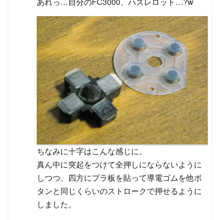
あれっ…自分のFC3000、ハズレロット…?w
ちなみに十字はこんな感じに。
真ん中に突起をつけて全押しにならないように
しつつ、四方にプラ板を貼って導電ゴムを他ボ
タンと同じくらいのストロークで押せるように
しました。