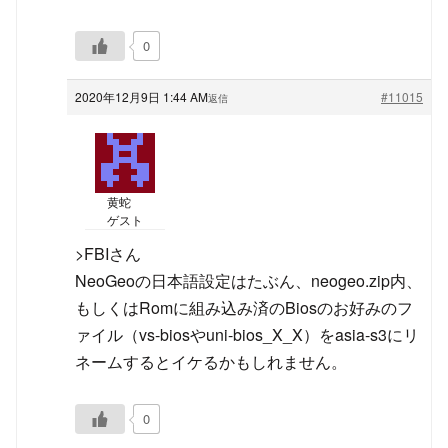
0
2020年12月9日 1:44 AM
#11015
返信
黄蛇
ゲスト
>FBIさん
NeoGeoの日本語設定はたぶん、neogeo.zip内、
もしくはRomに組み込み済のBiosのお好みのフ
ァイル（vs-biosやuni-bios_X_X）をasia-s3にリ
ネームするとイケるかもしれません。
0