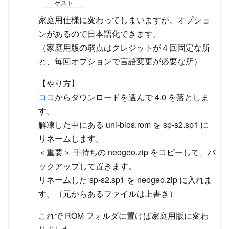
ゲスト
家庭用仕様に変わってしまいますが、オプショ
ンがあるので日本語化できます。
（家庭用版の弱点はクレジットが４回固定な所
と、毎回オプションで言語変更が必要な所）
【やり方】
ココ
からダウンロードを選んで 4.0 を落としま
す。
解凍した中にある uni-bios.rom を sp-s2.sp1 に
リネームします。
＜重要＞ 手持ちの neogeo.zip をコピーして、バ
ックアップして置きます。
リネームした sp-s2.sp1 を neogeo.zip に入れま
す。（元からあるファイルは上書き）
これで ROM フォルダに置けば家庭用版に変わ