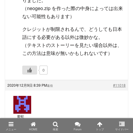
りました。
（neogeo.zip を作った際の中身によっては出来
ない可能性もあります）
クレジットが制限されるんで、どうしても日本
語にする必要がある以外は微妙かな。
（テキストのストーリーを見たい場合以外は、
この方法は意味が無いかもしれないです）
0
2020年12月9日 8:39 PM
#11018
返信
黄蛇
ゲスト
メニュー
HOME
検索
Forum
トップ
サイドバー
TRIMUI Model S、PowKiddyさん名義の物もシタンさ