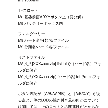
TFスロット
M8:基盤前面ABXYボタン上（要分解）
M9:バッテリーボックス内
フォルダツリー
M8:ハード名/分類名/ファイル
M9:分類名/ハード名/ファイル
リストファイル
M8:文法[XXX=xxx.zip] list.iniで（ハード名）フォ
ルダに保存
M9:文法(XXX=xxx.zip) (ハード名).iniでromsフォ
ルダに保存
ボタン表記が（A/B/AA/BB）と（A/B/X/Y）があ
る点と、件のLCDの焼き付き風の何かについて
は関しては、上のロットとの関連性がわからな