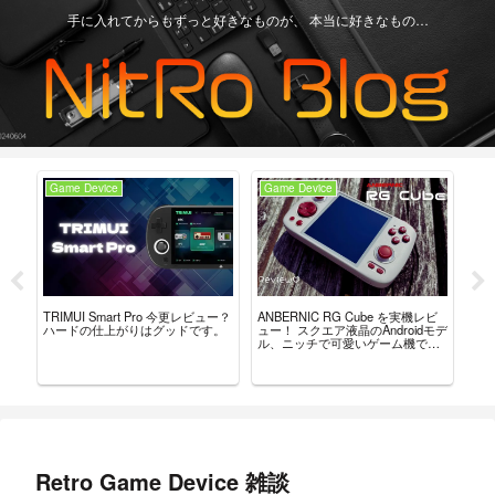
手に入れてからもずっと好きなものが、 本当に好きなもの…
Game Device
Game Device
An
ーラ
TRIMUI Smart Pro 今更レビュー？
ANBERNIC RG Cube を実機レビ
ANB
んだ
ハードの仕上がりはグッドです。
ュー！ スクエア液晶のAndroidモデ
見
ル、ニッチで可愛いゲーム機で
だ
す。
Retro Game Device 雑談