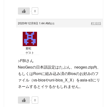
0
2020年12月9日 1:44 AM
#11015
返信
黄蛇
ゲスト
>FBIさん
NeoGeoの日本語設定はたぶん、neogeo.zip内、
もしくはRomに組み込み済のBiosのお好みのフ
ァイル（vs-biosやuni-bios_X_X）をasia-s3にリ
ネームするとイケるかもしれません。
0