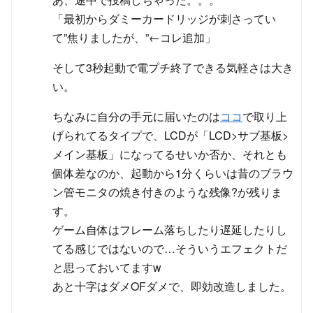
「最初からダミーカードリッジが刺さってい
て”焦りましたが、”←コレ追加」
そして3秒起動で電プチ終了できる気軽さは大き
い。
ちなみに自分の手元に届いたのは
ココ
で取り上
げられてるタイプで、LCDが「LCD>サブ基板>
メイン基板」になってるせいか否か、それとも
個体差なのか、起動から1分くらいは昔のブラウ
ン管モニタの焼き付きのような残像?が残りま
す。
ゲーム自体はフレーム落ちしたり遅延したりし
てる感じではないので…そういうエフェクトだ
と思っておいてますw
あと十字はダメOFダメで、即効改造しました。