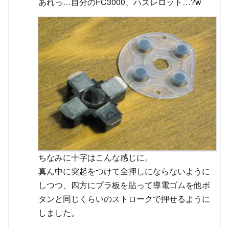
あれっ…自分のFC3000、ハズレロット…?w
ちなみに十字はこんな感じに。
真ん中に突起をつけて全押しにならないように
しつつ、四方にプラ板を貼って導電ゴムを他ボ
タンと同じくらいのストロークで押せるように
しました。