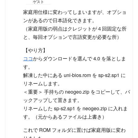
ゲスト
家庭用仕様に変わってしまいますが、オプショ
ンがあるので日本語化できます。
（家庭用版の弱点はクレジットが４回固定な所
と、毎回オプションで言語変更が必要な所）
【やり方】
ココ
からダウンロードを選んで 4.0 を落としま
す。
解凍した中にある uni-bios.rom を sp-s2.sp1 に
リネームします。
＜重要＞ 手持ちの neogeo.zip をコピーして、バ
ックアップして置きます。
リネームした sp-s2.sp1 を neogeo.zip に入れま
す。（元からあるファイルは上書き）
これで ROM フォルダに置けば家庭用版に変わ