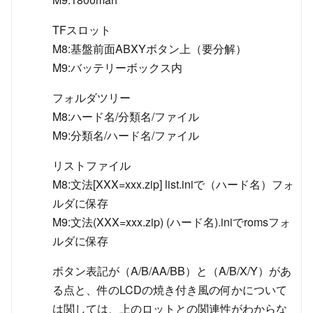
TFスロット
M8:基盤前面ABXYボタン上（要分解）
M9:バッテリーボックス内
フォルダツリー
M8:ハード名/分類名/ファイル
M9:分類名/ハード名/ファイル
リストファイル
M8:文法[XXX=xxx.zip] list.iniで（ハード名）フォ
ルダに保存
M9:文法(XXX=xxx.zip) (ハード名).iniでromsフォ
ルダに保存
ボタン表記が（A/B/AA/BB）と（A/B/X/Y）があ
る点と、件のLCDの焼き付き風の何かについて
は関しては、上のロットとの関連性がわからな