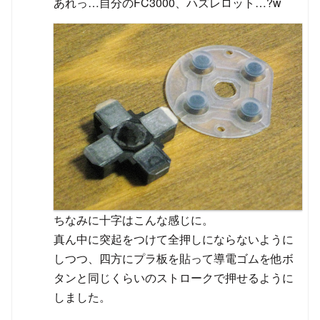
あれっ…自分のFC3000、ハズレロット…?w
ちなみに十字はこんな感じに。
真ん中に突起をつけて全押しにならないように
しつつ、四方にプラ板を貼って導電ゴムを他ボ
タンと同じくらいのストロークで押せるように
しました。