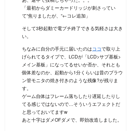
「最初からダミーカードリッジが刺さってい
て”焦りましたが、”←コレ追加」
そして3秒起動で電プチ終了できる気軽さは大き
い。
ちなみに自分の手元に届いたのは
ココ
で取り上
げられてるタイプで、LCDが「LCD>サブ基板>
メイン基板」になってるせいか否か、それとも
個体差なのか、起動から1分くらいは昔のブラウ
ン管モニタの焼き付きのような残像?が残りま
す。
ゲーム自体はフレーム落ちしたり遅延したりし
てる感じではないので…そういうエフェクトだ
と思っておいてますw
あと十字はダメOFダメで、即効改造しました。