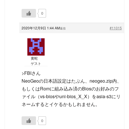
0
2020年12月9日 1:44 AM
#11015
返信
黄蛇
ゲスト
>FBIさん
NeoGeoの日本語設定はたぶん、neogeo.zip内、
もしくはRomに組み込み済のBiosのお好みのフ
ァイル（vs-biosやuni-bios_X_X）をasia-s3にリ
ネームするとイケるかもしれません。
0