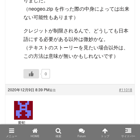
りました。
（neogeo.zip を作った際の中身によっては出来
ない可能性もあります）
クレジットが制限されるんで、どうしても日本
語にする必要がある以外は微妙かな。
（テキストのストーリーを見たい場合以外は、
この方法は意味が無いかもしれないです）
0
2020年12月9日 8:39 PM
#11018
返信
黄蛇
ゲスト
メニュー
HOME
検索
Forum
トップ
サイドバー
TRIMUI Model S、PowKiddyさん名義の物もシタンさ