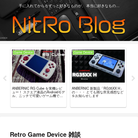
手に入れてからもずっと好きなものが、 本当に好きなもの…
Game Device
Game Device
Ga
ュー？
ANBERNIC RG Cube を実機レビ
ANBERNIC 新製品「RG35XX H」
最強
。
ュー！ スクエア液晶のAndroidモデ
の・・・ とても雑な所見感想など
「8B
ル、ニッチで可愛いゲーム機で
をお知らせします
れ
す。
Retro Game Device 雑談