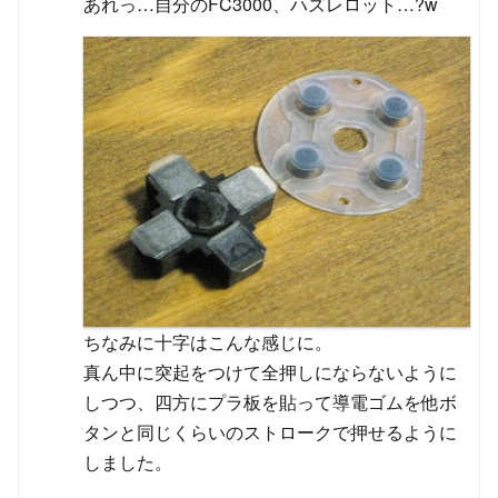
あれっ…自分のFC3000、ハズレロット…?w
ちなみに十字はこんな感じに。
真ん中に突起をつけて全押しにならないように
しつつ、四方にプラ板を貼って導電ゴムを他ボ
タンと同じくらいのストロークで押せるように
しました。