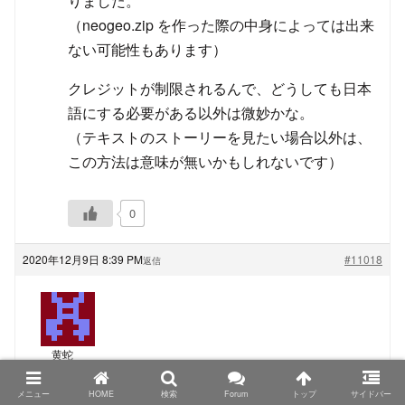
りました。
（neogeo.zip を作った際の中身によっては出来
ない可能性もあります）
クレジットが制限されるんで、どうしても日本
語にする必要がある以外は微妙かな。
（テキストのストーリーを見たい場合以外は、
この方法は意味が無いかもしれないです）
0
2020年12月9日 8:39 PM
#11018
返信
黄蛇
ゲスト
メニュー
HOME
検索
Forum
トップ
サイドバー
TRIMUI Model S、PowKiddyさん名義の物もシタンさ