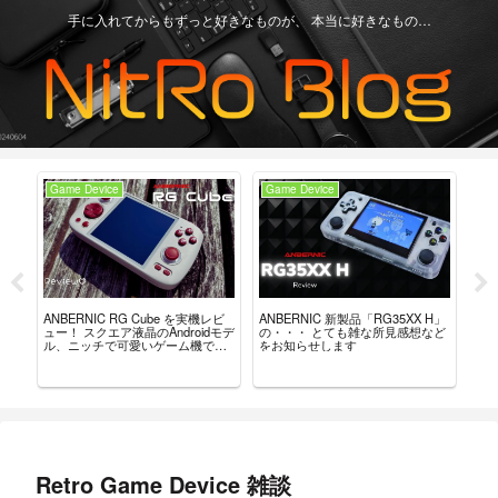
手に入れてからもずっと好きなものが、 本当に好きなもの…
Game Device
Game Device
Ga
ュー？
ANBERNIC RG Cube を実機レビ
ANBERNIC 新製品「RG35XX H」
最強
。
ュー！ スクエア液晶のAndroidモデ
の・・・ とても雑な所見感想など
「8B
ル、ニッチで可愛いゲーム機で
をお知らせします
れ
す。
Retro Game Device 雑談