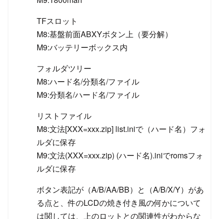
TFスロット
M8:基盤前面ABXYボタン上（要分解）
M9:バッテリーボックス内
フォルダツリー
M8:ハード名/分類名/ファイル
M9:分類名/ハード名/ファイル
リストファイル
M8:文法[XXX=xxx.zip] list.iniで（ハード名）フォ
ルダに保存
M9:文法(XXX=xxx.zip) (ハード名).iniでromsフォ
ルダに保存
ボタン表記が（A/B/AA/BB）と（A/B/X/Y）があ
る点と、件のLCDの焼き付き風の何かについて
は関しては、上のロットとの関連性がわからな