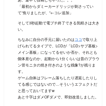
「最初からダミーカードリッジが刺さってい
て”焦りましたが、”←コレ追加」
そして3秒起動で電プチ終了できる気軽さは大き
い。
ちなみに自分の手元に届いたのは
ココ
で取り上
げられてるタイプで、LCDが「LCD>サブ基板>
メイン基板」になってるせいか否か、それとも
個体差なのか、起動から1分くらいは昔のブラウ
ン管モニタの焼き付きのような残像?が残りま
す。
ゲーム自体はフレーム落ちしたり遅延したりし
てる感じではないので…そういうエフェクトだ
と思っておいてますw
あと十字はダメOFダメで、即効改造しました。