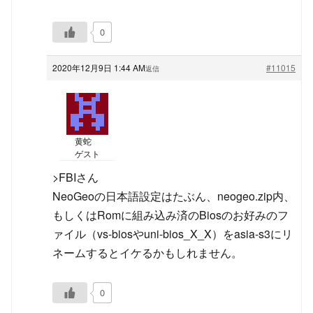
0
2020年12月9日 1:44 AM
#11015
返信
黄蛇
ゲスト
>FBIさん
NeoGeoの日本語設定はたぶん、neogeo.zip内、
もしくはRomに組み込み済のBiosのお好みのフ
ァイル（vs-biosやuni-bios_X_X）をasia-s3にリ
ネームするとイケるかもしれません。
0