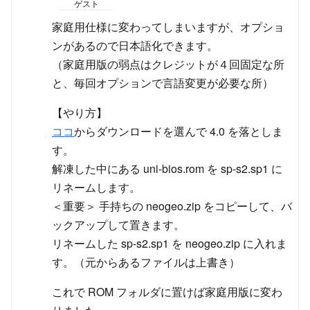
ゲスト
家庭用仕様に変わってしまいますが、オプショ
ンがあるので日本語化できます。
（家庭用版の弱点はクレジットが４回固定な所
と、毎回オプションで言語変更が必要な所）
【やり方】
ココ
からダウンロードを選んで 4.0 を落としま
す。
解凍した中にある uni-bios.rom を sp-s2.sp1 に
リネームします。
＜重要＞ 手持ちの neogeo.zip をコピーして、バ
ックアップして置きます。
リネームした sp-s2.sp1 を neogeo.zip に入れま
す。（元からあるファイルは上書き）
これで ROM フォルダに置けば家庭用版に変わ