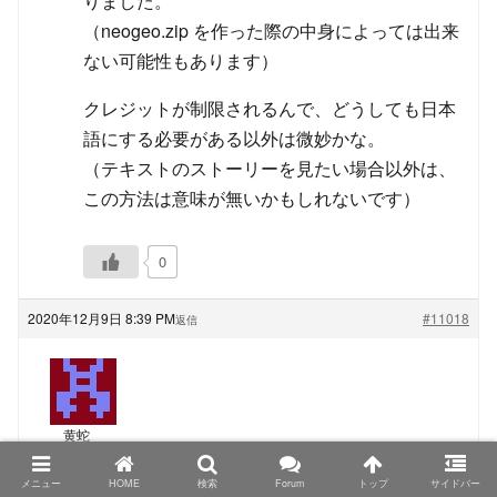
りました。
（neogeo.zip を作った際の中身によっては出来
ない可能性もあります）
クレジットが制限されるんで、どうしても日本
語にする必要がある以外は微妙かな。
（テキストのストーリーを見たい場合以外は、
この方法は意味が無いかもしれないです）
0
2020年12月9日 8:39 PM
#11018
返信
黄蛇
ゲスト
メニュー
HOME
検索
Forum
トップ
サイドバー
TRIMUI Model S、PowKiddyさん名義の物もシタンさ