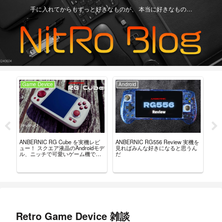
手に入れてからもずっと好きなものが、 本当に好きなもの…
Game Device
Android
Ga
ュー？
ANBERNIC RG Cube を実機レビ
ANBERNIC RG556 Review 実機を
AN
。
ュー！ スクエア液晶のAndroidモデ
見ればみんな好きになると思うん
の・
ル、ニッチで可愛いゲーム機で
だ
を
す。
Retro Game Device 雑談