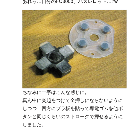
あれっ…自分のFC3000、ハズレロット…?w
ちなみに十字はこんな感じに。
真ん中に突起をつけて全押しにならないように
しつつ、四方にプラ板を貼って導電ゴムを他ボ
タンと同じくらいのストロークで押せるように
しました。