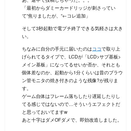
「最初からダミーカードリッジが刺さってい
て”焦りましたが、”←コレ追加」
そして3秒起動で電プチ終了できる気軽さは大き
い。
ちなみに自分の手元に届いたのは
ココ
で取り上
げられてるタイプで、LCDが「LCD>サブ基板>
メイン基板」になってるせいか否か、それとも
個体差なのか、起動から1分くらいは昔のブラウ
ン管モニタの焼き付きのような残像?が残りま
す。
ゲーム自体はフレーム落ちしたり遅延したりし
てる感じではないので…そういうエフェクトだ
と思っておいてますw
あと十字はダメOFダメで、即効改造しました。