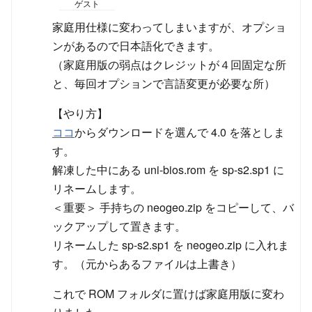
ゲスト
家庭用仕様に変わってしまいますが、オプショ
ンがあるので日本語化できます。
（家庭用版の弱点はクレジットが４回固定な所
と、毎回オプションで言語変更が必要な所）
【やり方】
ココ
からダウンロードを選んで 4.0 を落としま
す。
解凍した中にある uni-bios.rom を sp-s2.sp1 に
リネームします。
＜重要＞ 手持ちの neogeo.zip をコピーして、バ
ックアップして置きます。
リネームした sp-s2.sp1 を neogeo.zip に入れま
す。（元からあるファイルは上書き）
これで ROM フォルダに置けば家庭用版に変わ