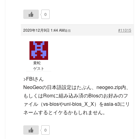
0
2020年12月9日 1:44 AM
#11015
返信
黄蛇
ゲスト
>FBIさん
NeoGeoの日本語設定はたぶん、neogeo.zip内、
もしくはRomに組み込み済のBiosのお好みのフ
ァイル（vs-biosやuni-bios_X_X）をasia-s3にリ
ネームするとイケるかもしれません。
0