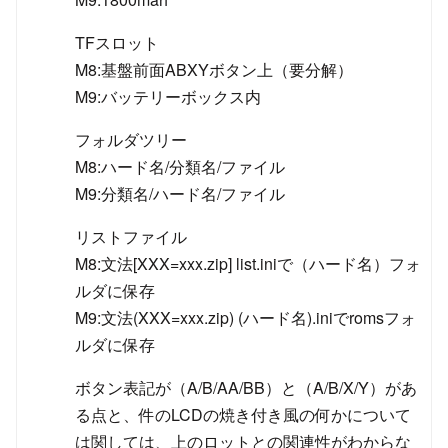
TFスロット
M8:基盤前面ABXYボタン上（要分解）
M9:バッテリーボックス内
フォルダツリー
M8:ハード名/分類名/ファイル
M9:分類名/ハード名/ファイル
リストファイル
M8:文法[XXX=xxx.zip] list.iniで（ハード名）フォ
ルダに保存
M9:文法(XXX=xxx.zip) (ハード名).iniでromsフォ
ルダに保存
ボタン表記が（A/B/AA/BB）と（A/B/X/Y）があ
る点と、件のLCDの焼き付き風の何かについて
は関しては、上のロットとの関連性がわからな