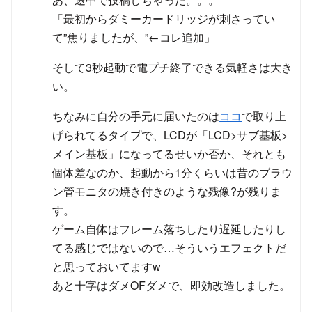
「最初からダミーカードリッジが刺さってい
て”焦りましたが、”←コレ追加」
そして3秒起動で電プチ終了できる気軽さは大き
い。
ちなみに自分の手元に届いたのは
ココ
で取り上
げられてるタイプで、LCDが「LCD>サブ基板>
メイン基板」になってるせいか否か、それとも
個体差なのか、起動から1分くらいは昔のブラウ
ン管モニタの焼き付きのような残像?が残りま
す。
ゲーム自体はフレーム落ちしたり遅延したりし
てる感じではないので…そういうエフェクトだ
と思っておいてますw
あと十字はダメOFダメで、即効改造しました。