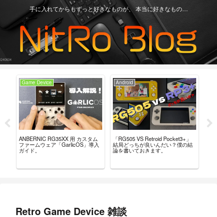
手に入れてからもずっと好きなものが、 本当に好きなもの…
Game Device
Android
Ga
ー
「RG505 VS Retroid Pocket3+」
【Re
ANBERNIC RG35XX 用 カスタム
こ
結局どっちが良いんだい？僕の結
グ
ファームウェア「GarlicOS」導入
論を書いておきます。
言
ガイド。
Retro Game Device 雑談