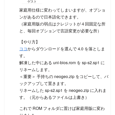
ゲスト
家庭用仕様に変わってしまいますが、オプショ
ンがあるので日本語化できます。
（家庭用版の弱点はクレジットが４回固定な所
と、毎回オプションで言語変更が必要な所）
【やり方】
ココ
からダウンロードを選んで 4.0 を落としま
す。
解凍した中にある uni-bios.rom を sp-s2.sp1 に
リネームします。
＜重要＞ 手持ちの neogeo.zip をコピーして、バ
ックアップして置きます。
リネームした sp-s2.sp1 を neogeo.zip に入れま
す。（元からあるファイルは上書き）
これで ROM フォルダに置けば家庭用版に変わ