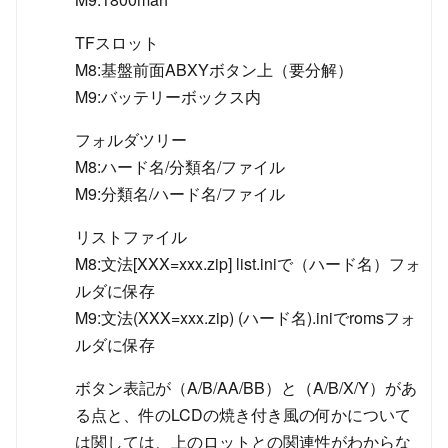
TFスロット
M8:基盤前面ABXYボタン上（要分解）
M9:バッテリーボックス内
フォルダツリー
M8:ハード名/分類名/ファイル
M9:分類名/ハード名/ファイル
リストファイル
M8:文法[XXX=xxx.zip] list.iniで（ハード名）フォ
ルダに保存
M9:文法(XXX=xxx.zip) (ハード名).iniでromsフォ
ルダに保存
ボタン表記が（A/B/AA/BB）と（A/B/X/Y）があ
る点と、件のLCDの焼き付き風の何かについて
は関しては、上のロットとの関連性がわからな