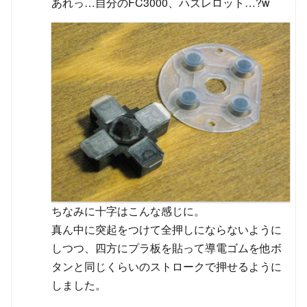
あれっ…自分のFC3000、ハズレロット…?w
ちなみに十字はこんな感じに。
真ん中に突起をつけて全押しにならないように
しつつ、四方にプラ板を貼って導電ゴムを他ボ
タンと同じくらいのストロークで押せるように
しました。