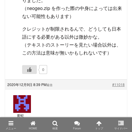
りました。
（neogeo.zip を作った際の中身によっては出来
ない可能性もあります）
クレジットが制限されるんで、どうしても日本
語にする必要がある以外は微妙かな。
（テキストのストーリーを見たい場合以外は、
この方法は意味が無いかもしれないです）
0
2020年12月9日 8:39 PM
#11018
返信
黄蛇
ゲスト
メニュー
HOME
検索
Forum
トップ
サイドバー
TRIMUI Model S、PowKiddyさん名義の物もシタンさ