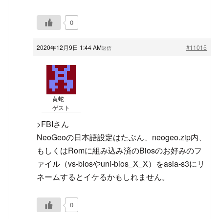
0
2020年12月9日 1:44 AM
#11015
返信
黄蛇
ゲスト
>FBIさん
NeoGeoの日本語設定はたぶん、neogeo.zip内、
もしくはRomに組み込み済のBiosのお好みのフ
ァイル（vs-biosやuni-bios_X_X）をasia-s3にリ
ネームするとイケるかもしれません。
0