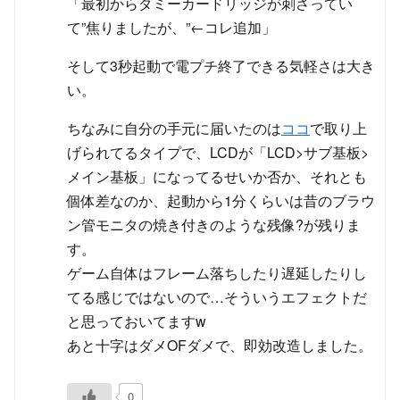
「最初からダミーカードリッジが刺さってい
て”焦りましたが、”←コレ追加」
そして3秒起動で電プチ終了できる気軽さは大き
い。
ちなみに自分の手元に届いたのは
ココ
で取り上
げられてるタイプで、LCDが「LCD>サブ基板>
メイン基板」になってるせいか否か、それとも
個体差なのか、起動から1分くらいは昔のブラウ
ン管モニタの焼き付きのような残像?が残りま
す。
ゲーム自体はフレーム落ちしたり遅延したりし
てる感じではないので…そういうエフェクトだ
と思っておいてますw
あと十字はダメOFダメで、即効改造しました。
0