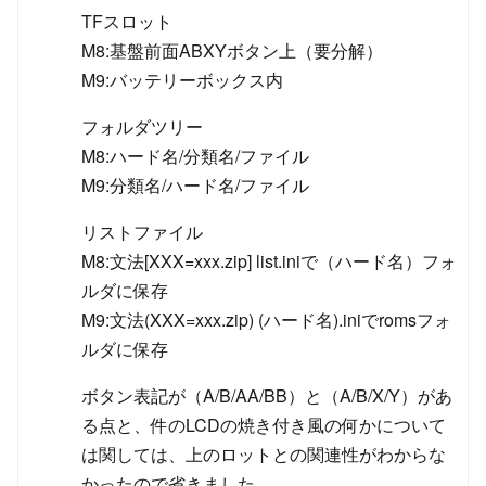
TFスロット
M8:基盤前面ABXYボタン上（要分解）
M9:バッテリーボックス内
フォルダツリー
M8:ハード名/分類名/ファイル
M9:分類名/ハード名/ファイル
リストファイル
M8:文法[XXX=xxx.zip] list.iniで（ハード名）フォ
ルダに保存
M9:文法(XXX=xxx.zip) (ハード名).iniでromsフォ
ルダに保存
ボタン表記が（A/B/AA/BB）と（A/B/X/Y）があ
る点と、件のLCDの焼き付き風の何かについて
は関しては、上のロットとの関連性がわからな
かったので省きました。