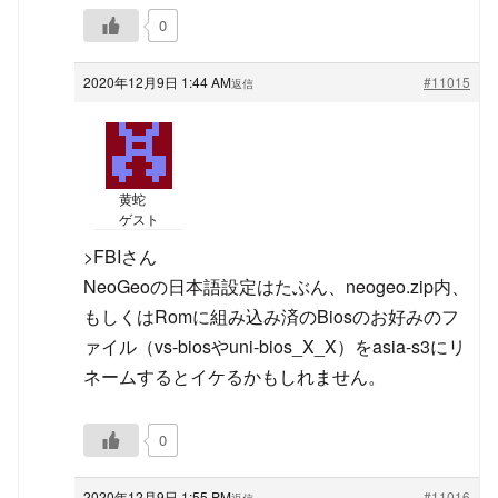
0
2020年12月9日 1:44 AM
#11015
返信
黄蛇
ゲスト
>FBIさん
NeoGeoの日本語設定はたぶん、neogeo.zip内、
もしくはRomに組み込み済のBiosのお好みのフ
ァイル（vs-biosやuni-bios_X_X）をasia-s3にリ
ネームするとイケるかもしれません。
0
2020年12月9日 1:55 PM
#11016
返信