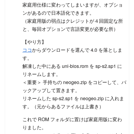
家庭用仕様に変わってしまいますが、オプショ
ンがあるので日本語化できます。
（家庭用版の弱点はクレジットが４回固定な所
と、毎回オプションで言語変更が必要な所）
【やり方】
ココ
からダウンロードを選んで 4.0 を落としま
す。
解凍した中にある uni-bios.rom を sp-s2.sp1 に
リネームします。
＜重要＞ 手持ちの neogeo.zip をコピーして、バ
ックアップして置きます。
リネームした sp-s2.sp1 を neogeo.zip に入れま
す。（元からあるファイルは上書き）
これで ROM フォルダに置けば家庭用版に変わ
りました。