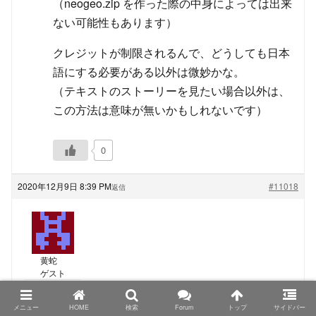
（neogeo.zip を作った際の中身によっては出来
ない可能性もあります）
クレジットが制限されるんで、どうしても日本
語にする必要がある以外は微妙かな。
（テキストのストーリーを見たい場合以外は、
この方法は意味が無いかもしれないです）
0
2020年12月9日 8:39 PM
#11018
返信
黄蛇
ゲスト
TRIMUI Model S、PowKiddyさん名義の物もシタンさ
メニュー
HOME
検索
Forum
トップ
サイドバー
んが仰る色の組み合わせになっているようなので、カ