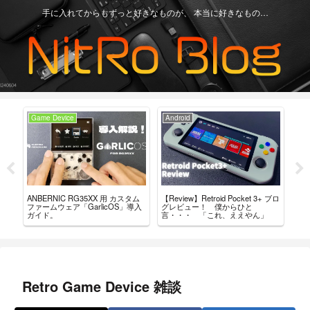
手に入れてからもずっと好きなものが、 本当に好きなもの…
Game Device
Android
Ga
【Review】Retroid Pocket 3+ ブロ
【R
ANBERNIC RG35XX 用 カスタム
ちが
グレビュー！ 僕からひと
最
ファームウェア「GarlicOS」導入
言・・・ 「これ、ええやん」
レ
ガイド。
Retro Game Device 雑談