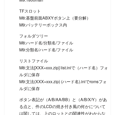
TFスロット
M8:基盤前面ABXYボタン上（要分解）
M9:バッテリーボックス内
フォルダツリー
M8:ハード名/分類名/ファイル
M9:分類名/ハード名/ファイル
リストファイル
M8:文法[XXX=xxx.zip] list.iniで（ハード名）フォ
ルダに保存
M9:文法(XXX=xxx.zip) (ハード名).iniでromsフォ
ルダに保存
ボタン表記が（A/B/AA/BB）と（A/B/X/Y）があ
る点と、件のLCDの焼き付き風の何かについて
は関しては、上のロットとの関連性がわからな