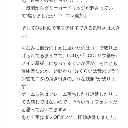
「最初からダミーカードリッジが刺さってい
て”焦りましたが、”←コレ追加」
そして3秒起動で電プチ終了できる気軽さは大き
い。
ちなみに自分の手元に届いたのは
ココ
で取り上
げられてるタイプで、LCDが「LCD>サブ基板>
メイン基板」になってるせいか否か、それとも
個体差なのか、起動から1分くらいは昔のブラウ
ン管モニタの焼き付きのような残像?が残りま
す。
ゲーム自体はフレーム落ちしたり遅延したりし
てる感じではないので…そういうエフェクトだ
と思っておいてますw
あと十字はダメOFダメで、即効改造しました。