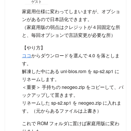
ゲスト
家庭用仕様に変わってしまいますが、オプショ
ンがあるので日本語化できます。
（家庭用版の弱点はクレジットが４回固定な所
と、毎回オプションで言語変更が必要な所）
【やり方】
ココ
からダウンロードを選んで 4.0 を落としま
す。
解凍した中にある uni-bios.rom を sp-s2.sp1 に
リネームします。
＜重要＞ 手持ちの neogeo.zip をコピーして、バ
ックアップして置きます。
リネームした sp-s2.sp1 を neogeo.zip に入れま
す。（元からあるファイルは上書き）
これで ROM フォルダに置けば家庭用版に変わ