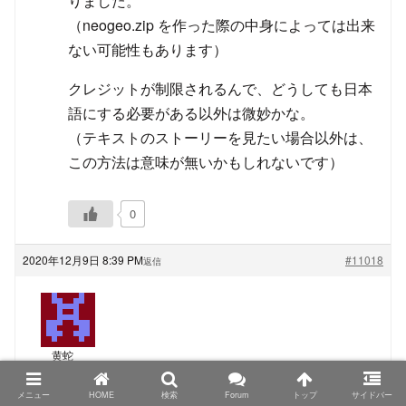
りました。
（neogeo.zip を作った際の中身によっては出来
ない可能性もあります）
クレジットが制限されるんで、どうしても日本
語にする必要がある以外は微妙かな。
（テキストのストーリーを見たい場合以外は、
この方法は意味が無いかもしれないです）
0
2020年12月9日 8:39 PM
#11018
返信
黄蛇
ゲスト
メニュー
HOME
検索
Forum
トップ
サイドバー
TRIMUI Model S、PowKiddyさん名義の物もシタンさ