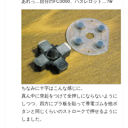
あれっ…自分のFC3000、ハズレロット…?w
ちなみに十字はこんな感じに。
真ん中に突起をつけて全押しにならないように
しつつ、四方にプラ板を貼って導電ゴムを他ボ
タンと同じくらいのストロークで押せるように
しました。