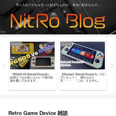
手に入れてからもずっと好きなものが、 本当に好きなもの…
Android
Android
Ga
「RG505 VS Retroid Pocket3+」
【Review】Retroid Pocket 3+ ブロ
【R
タム
結局どっちが良いんだい？僕の結
グレビュー！ 僕からひと
最
導入
論を書いておきます。
言・・・ 「これ、ええやん」
レ
Retro Game Device 雑談