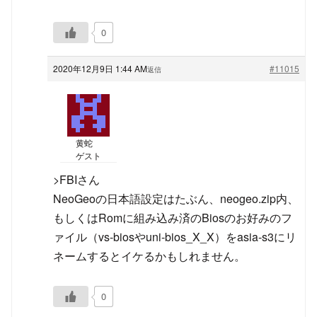
0
2020年12月9日 1:44 AM
#11015
返信
黄蛇
ゲスト
>FBIさん
NeoGeoの日本語設定はたぶん、neogeo.zip内、
もしくはRomに組み込み済のBiosのお好みのフ
ァイル（vs-biosやuni-bios_X_X）をasia-s3にリ
ネームするとイケるかもしれません。
0