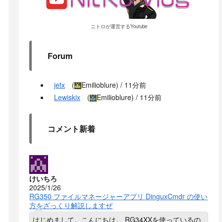
ニトロが運営するYoutube
Forum
jetx
(
Emilioblure
) /
11分前
Lewiskix
(
Emilioblure
) /
11分前
コメント新着
けいちろ
2025/1/26
RG350 ファイルマネージャーアプリ DinguxCmdr の使い
方をざっくり解説しますぜ
はじめまして。こんにちは。 RG34XXを使っているの