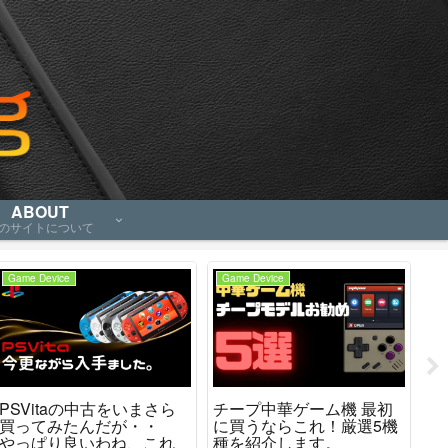
ABOUT
のサイトについて
Game Device
Game Device
Ga
PSVitaの中古をいまさら
チープ中華ゲーム機 最初
R
買ってみたんだが・・
に買うならこれ！厳選5機
と
やっぱり良いわね、これ
種を紹介します。
な