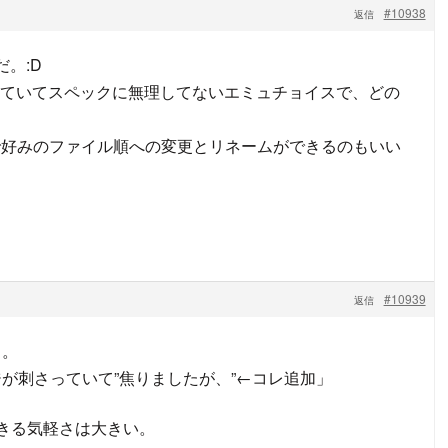
#10938
返信
だ。:D
ていてスペックに無理してないエミュチョイスで、どの
Listで好みのファイル順への変更とリネームができるのもいい
#10939
返信
。。
が刺さっていて”焦りましたが、”←コレ追加」
きる気軽さは大きい。