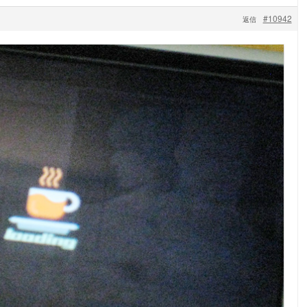
#10942
返信