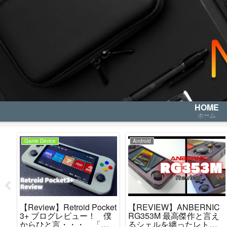
HOME
ホーム
Game Device
Android
【Review】Retroid Pocket
【REVIEW】ANBERNIC
が
3+ ブログレビュー！ 僕
RG353M 最高傑作と言え
を
からひと言・・・ 「こ
るシェルを纏ったレトロ