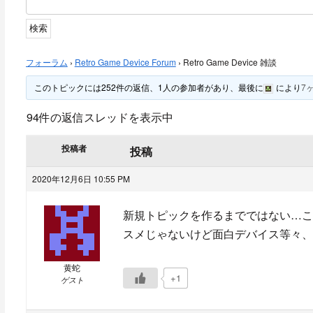
フォーラム
›
Retro Game Device Forum
›
Retro Game Device 雑談
このトピックには252件の返信、1人の参加者があり、最後に
により
7
94件の返信スレッドを表示中
投稿者
投稿
2020年12月6日 10:55 PM
新規トピックを作るまでではない…こ
スメじゃないけど面白デバイス等々、
黄蛇
+1
ゲスト