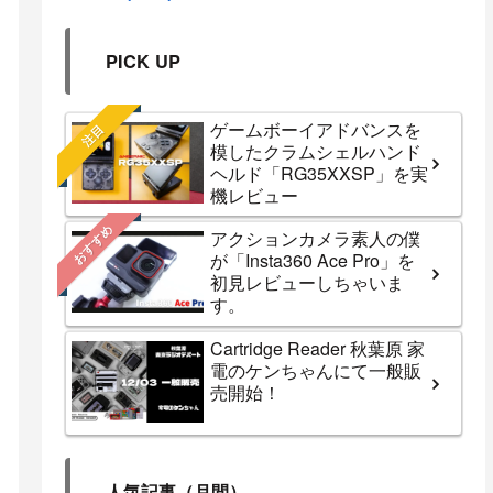
PICK UP
ゲームボーイアドバンスを
注目
模したクラムシェルハンド
ヘルド「RG35XXSP」を実
機レビュー
おすすめ
アクションカメラ素人の僕
が「Insta360 Ace Pro」を
初見レビューしちゃいま
す。
Cartridge Reader 秋葉原 家
電のケンちゃんにて一般販
売開始！
人気記事（月間）