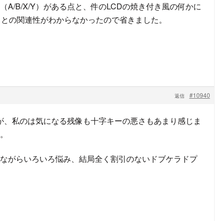
）と（A/B/X/Y）がある点と、件のLCDの焼き付き風の何かに
トとの関連性がわからなかったので省きました。
#10940
返信
すが、私のは気になる残像も十字キーの悪さもあまり感じま
。
ながらいろいろ悩み、結局全く割引のないドブケラドプ