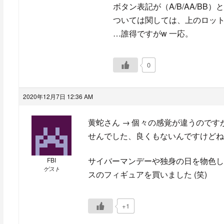
ボタン表記が（A/B/AA/BB
ついては関しては、上のロッ
…誰得ですがw 一応。
0
2020年12月7日 12:36 AM
黄蛇さん → 個々の感覚が違うので
せんでした、良くもないんですけどね
サイバーマンデーや独身の日を物色し
FBI
ゲスト
スのフィギュアを買いました (笑)
+1