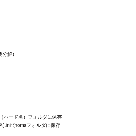
（要分解）
st.iniで（ハード名）フォルダに保存
ード名).iniでromsフォルダに保存