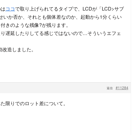
のは
ココ
で取り上げられてるタイプで、LCDが「LCD>サブ
せいか否か、それとも個体差なのか、起動から1分くらい
付きのような残像?が残ります。
たり遅延したりしてる感じではないので…そういうエフェ
効改造しました。
#11284
返信
べた限りでのロット差について。