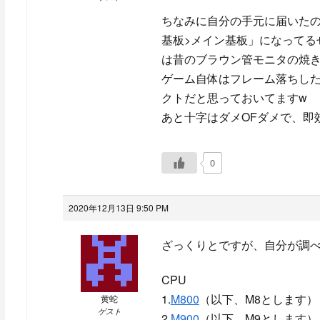
ちなみに自分の手元に届いた
基板>メイン基板」になってる
は昔のブラウン管モニタの焼き
ゲーム自体はフレーム落ちし
クトだと思っておいてますw
あと十字はダメOFダメで、即
0
2020年12月13日 9:50 PM
ざっくりとですが、自分が調
CPU
1.
M800
（以下、M8とします）
黄蛇
ゲスト
2.
M900
（以下、M9とします）