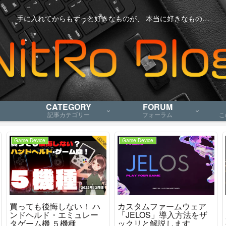
手に入れてからもずっと好きなものが、 本当に好きなもの…
CATEGORY
FORUM
記事カテゴリー
フォーラム
こ
Game Device
Game Device
買っても後悔しない！ ハ
カスタムファームウェア
ンドヘルド・エミュレー
「JELOS」導入方法をザ
タゲーム機 ５機種
ックリと解説します