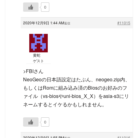
0
2020年12月9日 1:44 AM
#11015
返信
黄蛇
ゲスト
>FBIさん
NeoGeoの日本語設定はたぶん、neogeo.zip内、
もしくはRomに組み込み済のBiosのお好みのフ
ァイル（vs-biosやuni-bios_X_X）をasia-s3にリ
ネームするとイケるかもしれません。
0
2020年12月9日 1:55 PM
#11016
返信