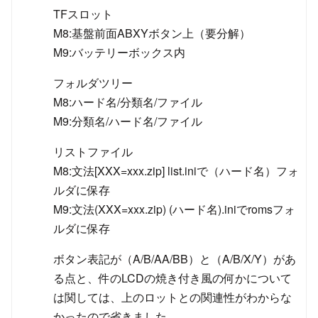
TFスロット
M8:基盤前面ABXYボタン上（要分解）
M9:バッテリーボックス内
フォルダツリー
M8:ハード名/分類名/ファイル
M9:分類名/ハード名/ファイル
リストファイル
M8:文法[XXX=xxx.zip] list.iniで（ハード名）フォ
ルダに保存
M9:文法(XXX=xxx.zip) (ハード名).iniでromsフォ
ルダに保存
ボタン表記が（A/B/AA/BB）と（A/B/X/Y）があ
る点と、件のLCDの焼き付き風の何かについて
は関しては、上のロットとの関連性がわからな
かったので省きました。