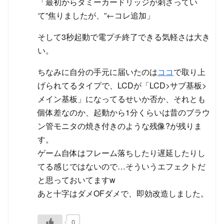
「最初からダミーカードリッジが刺さってい
て”焦りましたが、”←コレ追加」
そして3秒起動で電プチ終了できる気軽さは大き
い。
ちなみに自分の手元に届いたのは
ココ
で取り上
げられてるタイプで、LCDが「LCD>サブ基板>
メイン基板」になってるせいか否か、それとも
個体差なのか、起動から1分くらいは昔のブラウ
ン管モニタの焼き付きのような残像?が残りま
す。
ゲーム自体はフレーム落ちしたり遅延したりし
てる感じではないので…そういうエフェクトだ
と思っておいてますw
あと十字はダメOFダメで、即効改造しました。
0