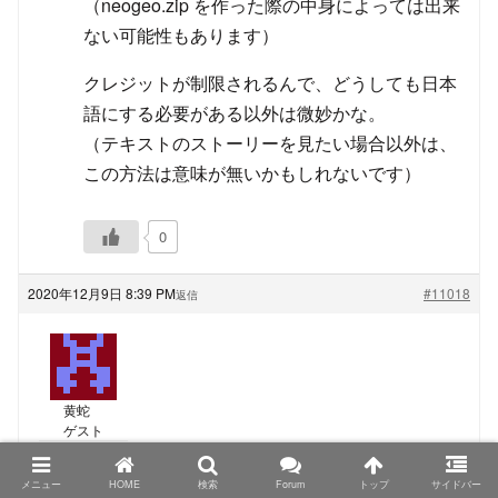
（neogeo.zip を作った際の中身によっては出来
ない可能性もあります）
クレジットが制限されるんで、どうしても日本
語にする必要がある以外は微妙かな。
（テキストのストーリーを見たい場合以外は、
この方法は意味が無いかもしれないです）
0
2020年12月9日 8:39 PM
#11018
返信
黄蛇
ゲスト
TRIMUI Model S、PowKiddyさん名義の物もシタンさ
メニュー
HOME
検索
Forum
トップ
サイドバー
んが仰る色の組み合わせになっているようなので、カ