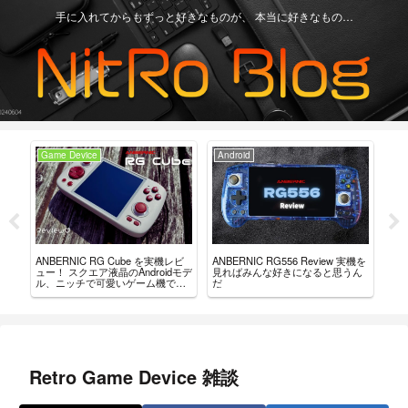
手に入れてからもずっと好きなものが、 本当に好きなもの…
Game Device
Android
Ga
ュー？
ANBERNIC RG Cube を実機レビ
ANBERNIC RG556 Review 実機を
AN
。
ュー！ スクエア液晶のAndroidモデ
見ればみんな好きになると思うん
の・
ル、ニッチで可愛いゲーム機で
だ
を
す。
Retro Game Device 雑談