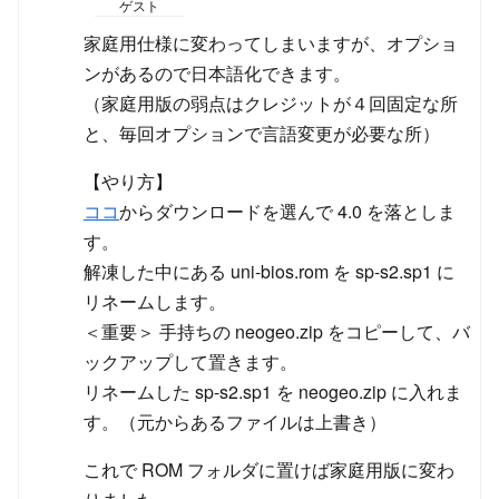
ゲスト
家庭用仕様に変わってしまいますが、オプショ
ンがあるので日本語化できます。
（家庭用版の弱点はクレジットが４回固定な所
と、毎回オプションで言語変更が必要な所）
【やり方】
ココ
からダウンロードを選んで 4.0 を落としま
す。
解凍した中にある uni-bios.rom を sp-s2.sp1 に
リネームします。
＜重要＞ 手持ちの neogeo.zip をコピーして、バ
ックアップして置きます。
リネームした sp-s2.sp1 を neogeo.zip に入れま
す。（元からあるファイルは上書き）
これで ROM フォルダに置けば家庭用版に変わ