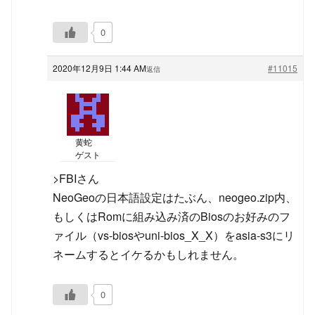
0
2020年12月9日 1:44 AM
#11015
返信
黄蛇
ゲスト
>FBIさん
NeoGeoの日本語設定はたぶん、neogeo.zip内、
もしくはRomに組み込み済のBiosのお好みのフ
ァイル（vs-biosやuni-bios_X_X）をasia-s3にリ
ネームするとイケるかもしれません。
0