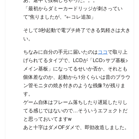
「最初からダミーカードリッジが刺さってい
て”焦りましたが、”←コレ追加」
そして3秒起動で電プチ終了できる気軽さは大き
い。
ちなみに自分の手元に届いたのは
ココ
で取り上
げられてるタイプで、LCDが「LCD>サブ基板>
メイン基板」になってるせいか否か、それとも
個体差なのか、起動から1分くらいは昔のブラウ
ン管モニタの焼き付きのような残像?が残りま
す。
ゲーム自体はフレーム落ちしたり遅延したりし
てる感じではないので…そういうエフェクトだ
と思っておいてますw
あと十字はダメOFダメで、即効改造しました。