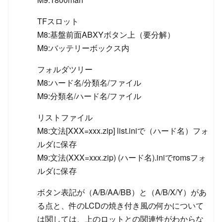
TFスロット
M8:基盤前面ABXYボタン上（要分解）
M9:バッテリーボックス内
フォルダツリー
M8:ハード名/分類名/ファイル
M9:分類名/ハード名/ファイル
リストファイル
M8:文法[XXX=xxx.zip] list.iniで（ハード名）フォ
ルダに保存
M9:文法(XXX=xxx.zip) (ハード名).iniでromsフォ
ルダに保存
ボタン表記が（A/B/AA/BB）と（A/B/X/Y）があ
る点と、件のLCDの焼き付き風の何かについて
は関しては、上のロットとの関連性がわからな