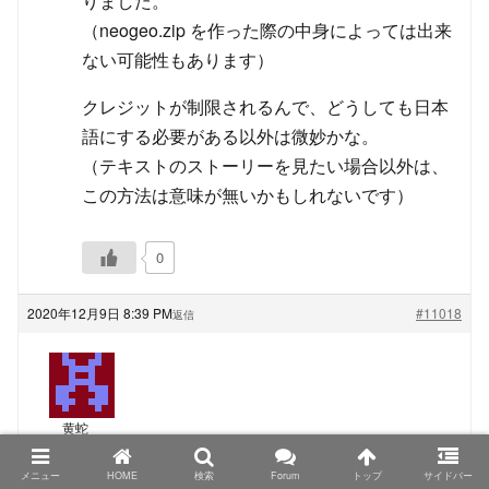
りました。
（neogeo.zip を作った際の中身によっては出来
ない可能性もあります）
クレジットが制限されるんで、どうしても日本
語にする必要がある以外は微妙かな。
（テキストのストーリーを見たい場合以外は、
この方法は意味が無いかもしれないです）
0
2020年12月9日 8:39 PM
#11018
返信
黄蛇
ゲスト
メニュー
HOME
検索
Forum
トップ
サイドバー
TRIMUI Model S、PowKiddyさん名義の物もシタンさ