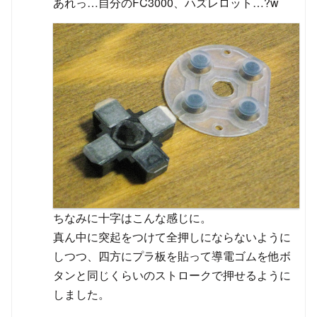
あれっ…自分のFC3000、ハズレロット…?w
ちなみに十字はこんな感じに。
真ん中に突起をつけて全押しにならないように
しつつ、四方にプラ板を貼って導電ゴムを他ボ
タンと同じくらいのストロークで押せるように
しました。