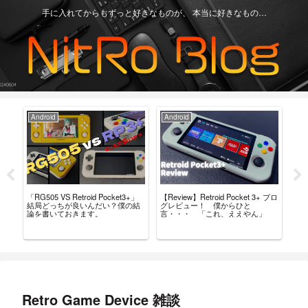
手に入れてからもずっと好きなものが、 本当に好きなもの…
Android
Android
Ga
「RG505 VS Retroid Pocket3+」
【Review】Retroid Pocket 3+ ブロ
【R
タム
結局どっちが良いんだい？僕の結
グレビュー！ 僕からひと
最
導入
論を書いておきます。
言・・・ 「これ、ええやん」
レ
Retro Game Device 雑談