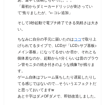
「最初からダミーカードリッジが刺さってい
て”焦りましたが、”←コレ追加」
そして3秒起動で電プチ終了できる気軽さは大き
い。
ちなみに自分の手元に届いたのは
ココ
で取り上
げられてるタイプで、LCDが「LCD>サブ基板>
メイン基板」になってるせいか否か、それとも
個体差なのか、起動から1分くらいは昔のブラウ
ン管モニタの焼き付きのような残像?が残りま
す。
ゲーム自体はフレーム落ちしたり遅延したりし
てる感じではないので…そういうエフェクトだ
と思っておいてますw
あと十字はダメOFダメで、即効改造しました。