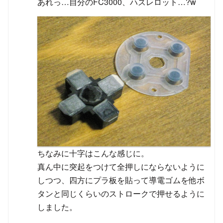
あれっ…自分のFC3000、ハズレロット…?w
ちなみに十字はこんな感じに。
真ん中に突起をつけて全押しにならないように
しつつ、四方にプラ板を貼って導電ゴムを他ボ
タンと同じくらいのストロークで押せるように
しました。