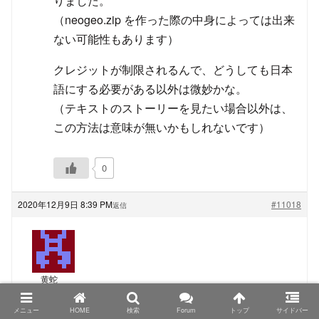
りました。
（neogeo.zip を作った際の中身によっては出来
ない可能性もあります）
クレジットが制限されるんで、どうしても日本
語にする必要がある以外は微妙かな。
（テキストのストーリーを見たい場合以外は、
この方法は意味が無いかもしれないです）
0
2020年12月9日 8:39 PM
#11018
返信
黄蛇
ゲスト
メニュー
HOME
検索
Forum
トップ
サイドバー
TRIMUI Model S、PowKiddyさん名義の物もシタンさ