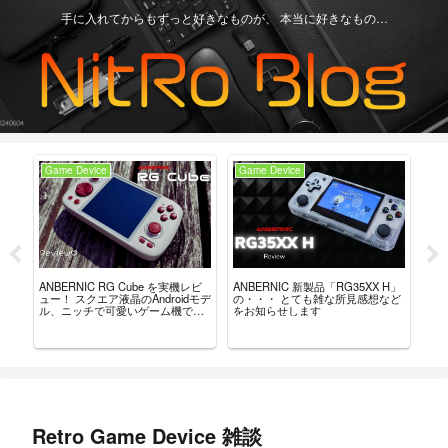
手に入れてからもずっと好きなものが、 本当に好きなもの…
Game Device
Game Device
Ga
ュー？
ANBERNIC RG Cube を実機レビ
ANBERNIC 新製品「RG35XX H」
最強
。
ュー！ スクエア液晶のAndroidモデ
の・・・ とても雑な所見感想など
「8B
ル、ニッチで可愛いゲーム機で
をお知らせします
れ
す。
Retro Game Device 雑談