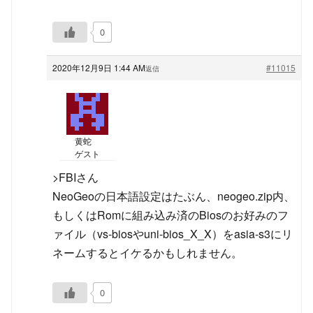
0
2020年12月9日 1:44 AM
#11015
返信
黄蛇
ゲスト
>FBIさん
NeoGeoの日本語設定はたぶん、neogeo.zip内、
もしくはRomに組み込み済のBiosのお好みのフ
ァイル（vs-biosやuni-bios_X_X）をasia-s3にリ
ネームするとイケるかもしれません。
0