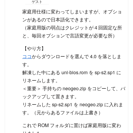
ゲスト
家庭用仕様に変わってしまいますが、オプショ
ンがあるので日本語化できます。
（家庭用版の弱点はクレジットが４回固定な所
と、毎回オプションで言語変更が必要な所）
【やり方】
ココ
からダウンロードを選んで 4.0 を落としま
す。
解凍した中にある uni-bios.rom を sp-s2.sp1 に
リネームします。
＜重要＞ 手持ちの neogeo.zip をコピーして、バ
ックアップして置きます。
リネームした sp-s2.sp1 を neogeo.zip に入れま
す。（元からあるファイルは上書き）
これで ROM フォルダに置けば家庭用版に変わ