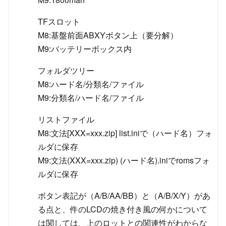
TFスロット
M8:基盤前面ABXYボタン上（要分解）
M9:バッテリーボックス内
フォルダツリー
M8:ハード名/分類名/ファイル
M9:分類名/ハード名/ファイル
リストファイル
M8:文法[XXX=xxx.zip] list.iniで（ハード名）フォ
ルダに保存
M9:文法(XXX=xxx.zip) (ハード名).iniでromsフォ
ルダに保存
ボタン表記が（A/B/AA/BB）と（A/B/X/Y）があ
る点と、件のLCDの焼き付き風の何かについて
は関しては、上のロットとの関連性がわからな