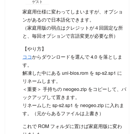
ゲスト
家庭用仕様に変わってしまいますが、オプショ
ンがあるので日本語化できます。
（家庭用版の弱点はクレジットが４回固定な所
と、毎回オプションで言語変更が必要な所）
【やり方】
ココ
からダウンロードを選んで 4.0 を落としま
す。
解凍した中にある uni-bios.rom を sp-s2.sp1 に
リネームします。
＜重要＞ 手持ちの neogeo.zip をコピーして、バ
ックアップして置きます。
リネームした sp-s2.sp1 を neogeo.zip に入れま
す。（元からあるファイルは上書き）
これで ROM フォルダに置けば家庭用版に変わ