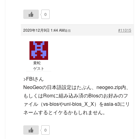
0
2020年12月9日 1:44 AM
#11015
返信
黄蛇
ゲスト
>FBIさん
NeoGeoの日本語設定はたぶん、neogeo.zip内、
もしくはRomに組み込み済のBiosのお好みのフ
ァイル（vs-biosやuni-bios_X_X）をasia-s3にリ
ネームするとイケるかもしれません。
0