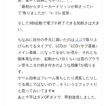
「最初からダミーカードリッジが刺さってい
て”焦りましたが、”←コレ追加」
そして3秒起動で電プチ終了できる気軽さは大き
い。
ちなみに自分の手元に届いたのは
ココ
で取り上
げられてるタイプで、LCDが「LCD>サブ基板>
メイン基板」になってるせいか否か、それとも
個体差なのか、起動から1分くらいは昔のブラウ
ン管モニタの焼き付きのような残像?が残りま
す。
ゲーム自体はフレーム落ちしたり遅延したりし
てる感じではないので…そういうエフェクトだ
と思っておいてますw
あと十字はダメOFダメで、即効改造しました。