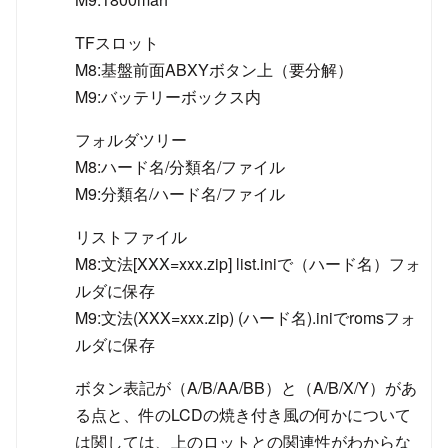
TFスロット
M8:基盤前面ABXYボタン上（要分解）
M9:バッテリーボックス内
フォルダツリー
M8:ハード名/分類名/ファイル
M9:分類名/ハード名/ファイル
リストファイル
M8:文法[XXX=xxx.zip] list.iniで（ハード名）フォ
ルダに保存
M9:文法(XXX=xxx.zip) (ハード名).iniでromsフォ
ルダに保存
ボタン表記が（A/B/AA/BB）と（A/B/X/Y）があ
る点と、件のLCDの焼き付き風の何かについて
は関しては、上のロットとの関連性がわからな