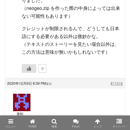
りました。
（neogeo.zip を作った際の中身によっては出来
ない可能性もあります）
クレジットが制限されるんで、どうしても日本
語にする必要がある以外は微妙かな。
（テキストのストーリーを見たい場合以外は、
この方法は意味が無いかもしれないです）
0
2020年12月9日 8:39 PM
#11018
返信
黄蛇
ゲスト
メニュー
HOME
検索
Forum
トップ
サイドバー
TRIMUI Model S、PowKiddyさん名義の物もシタンさ