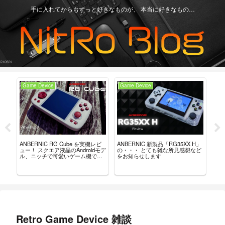
手に入れてからもずっと好きなものが、 本当に好きなもの…
Game Device
Game Device
Ga
ュー？
ANBERNIC RG Cube を実機レビ
ANBERNIC 新製品「RG35XX H」
最強
。
ュー！ スクエア液晶のAndroidモデ
の・・・ とても雑な所見感想など
「8B
ル、ニッチで可愛いゲーム機で
をお知らせします
れ
す。
Retro Game Device 雑談