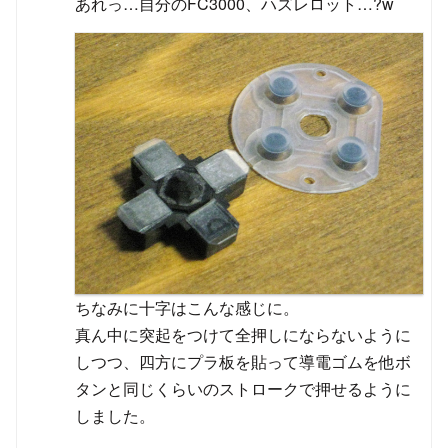
あれっ…自分のFC3000、ハズレロット…?w
ちなみに十字はこんな感じに。
真ん中に突起をつけて全押しにならないように
しつつ、四方にプラ板を貼って導電ゴムを他ボ
タンと同じくらいのストロークで押せるように
しました。