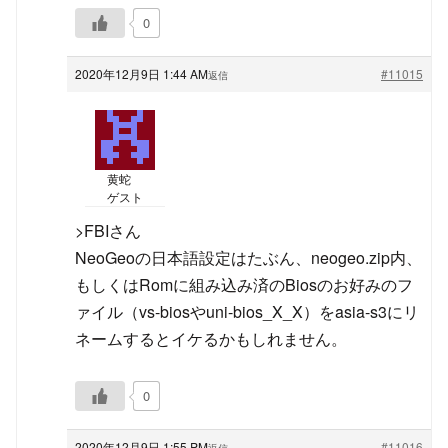
0
2020年12月9日 1:44 AM
#11015
返信
黄蛇
ゲスト
>FBIさん
NeoGeoの日本語設定はたぶん、neogeo.zip内、
もしくはRomに組み込み済のBiosのお好みのフ
ァイル（vs-biosやuni-bios_X_X）をasia-s3にリ
ネームするとイケるかもしれません。
0
2020年12月9日 1:55 PM
#11016
返信