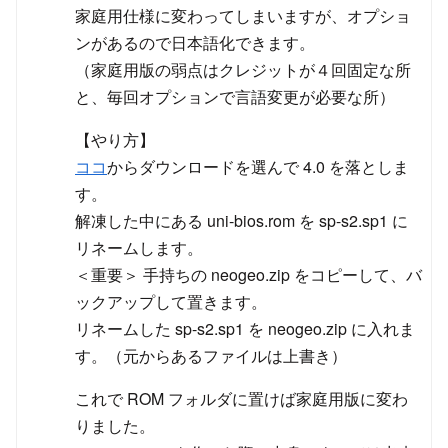
家庭用仕様に変わってしまいますが、オプショ
ンがあるので日本語化できます。
（家庭用版の弱点はクレジットが４回固定な所
と、毎回オプションで言語変更が必要な所）
【やり方】
ココ
からダウンロードを選んで 4.0 を落としま
す。
解凍した中にある uni-bios.rom を sp-s2.sp1 に
リネームします。
＜重要＞ 手持ちの neogeo.zip をコピーして、バ
ックアップして置きます。
リネームした sp-s2.sp1 を neogeo.zip に入れま
す。（元からあるファイルは上書き）
これで ROM フォルダに置けば家庭用版に変わ
りました。