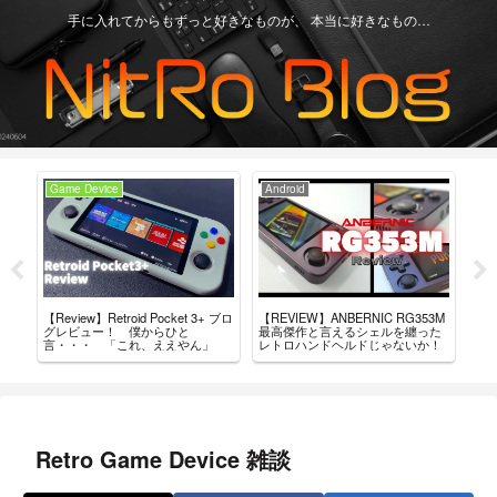
手に入れてからもずっと好きなものが、 本当に好きなもの…
Game Device
Android
Ga
【Review】Retroid Pocket 3+ ブロ
【REVIEW】ANBERNIC RG353M
買っ
タム
グレビュー！ 僕からひと
最高傑作と言えるシェルを纏った
ド・
導入
言・・・ 「これ、ええやん」
レトロハンドヘルドじゃないか！
Retro Game Device 雑談