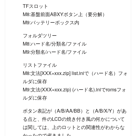
TFスロット
M8:基盤前面ABXYボタン上（要分解）
M9:バッテリーボックス内
フォルダツリー
M8:ハード名/分類名/ファイル
M9:分類名/ハード名/ファイル
リストファイル
M8:文法[XXX=xxx.zip] list.iniで（ハード名）フォ
ルダに保存
M9:文法(XXX=xxx.zip) (ハード名).iniでromsフォ
ルダに保存
ボタン表記が（A/B/AA/BB）と（A/B/X/Y）があ
る点と、件のLCDの焼き付き風の何かについて
は関しては、上のロットとの関連性がわからな
かったので省きました。