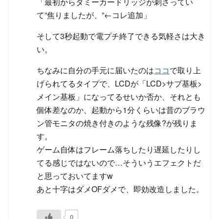
「最初からダミーカードリッジが刺さってい
て”焦りましたが、”←コレ追加」
そして3秒起動で電プチ終了できる気軽さは大き
い。
ちなみに自分の手元に届いたのは
ココ
で取り上
げられてるタイプで、LCDが「LCD>サブ基板>
メイン基板」になってるせいか否か、それとも
個体差なのか、起動から1分くらいは昔のブラウ
ン管モニタの焼き付きのような残像?が残りま
す。
ゲーム自体はフレーム落ちしたり遅延したりし
てる感じではないので…そういうエフェクトだ
と思っておいてますw
あと十字はダメOFダメで、即効改造しました。
0