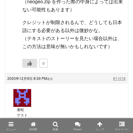
（neogeo.zip を作った際の中身によっては出来
ない可能性もあります）
クレジットが制限されるんで、どうしても日本
語にする必要がある以外は微妙かな。
（テキストのストーリーを見たい場合以外は、
この方法は意味が無いかもしれないです）
0
2020年12月9日 8:39 PM
#11018
返信
黄蛇
ゲスト
TRIMUI Model S、PowKiddyさん名義の物もシタンさ
メニュー
HOME
検索
Forum
トップ
サイドバー
んが仰る色の組み合わせになっているようなので、カ