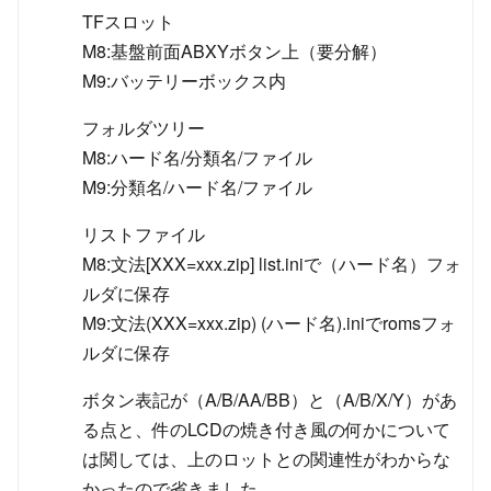
TFスロット
M8:基盤前面ABXYボタン上（要分解）
M9:バッテリーボックス内
フォルダツリー
M8:ハード名/分類名/ファイル
M9:分類名/ハード名/ファイル
リストファイル
M8:文法[XXX=xxx.zip] list.iniで（ハード名）フォ
ルダに保存
M9:文法(XXX=xxx.zip) (ハード名).iniでromsフォ
ルダに保存
ボタン表記が（A/B/AA/BB）と（A/B/X/Y）があ
る点と、件のLCDの焼き付き風の何かについて
は関しては、上のロットとの関連性がわからな
かったので省きました。