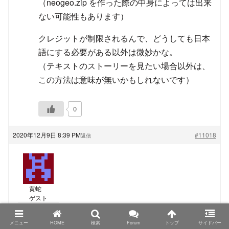
（neogeo.zip を作った際の中身によっては出来
ない可能性もあります）
クレジットが制限されるんで、どうしても日本
語にする必要がある以外は微妙かな。
（テキストのストーリーを見たい場合以外は、
この方法は意味が無いかもしれないです）
0
2020年12月9日 8:39 PM
#11018
返信
黄蛇
ゲスト
TRIMUI Model S、PowKiddyさん名義の物もシタンさ
メニュー
HOME
検索
Forum
トップ
サイドバー
んが仰る色の組み合わせになっているようなので、カ