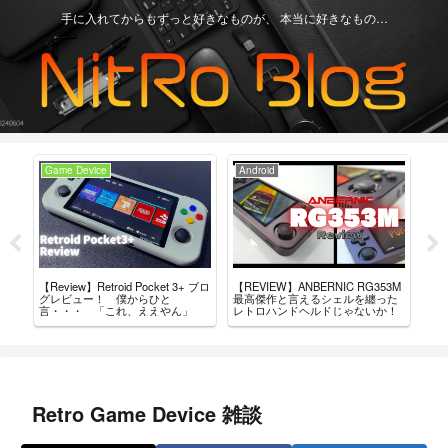
手に入れてからもずっと好きなものが、 本当に好きなもの…
Game Device
Android
Ga
+」
【Review】Retroid Pocket 3+ ブロ
【REVIEW】ANBERNIC RG353M
買っ
結
グレビュー！ 僕からひと
最高傑作と言えるシェルを纏った
ド・
言・・・ 「これ、ええやん」
レトロハンドヘルドじゃないか！
Retro Game Device 雑談