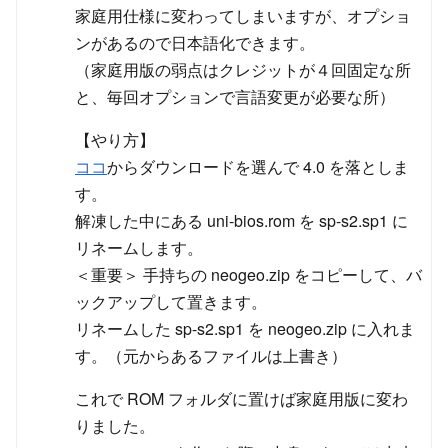
家庭用仕様に変わってしまいますが、オプショ
ンがあるので日本語化できます。
（家庭用版の弱点はクレジットが４回固定な所
と、毎回オプションで言語変更が必要な所）
【やり方】
ココ
からダウンロードを選んで 4.0 を落としま
す。
解凍した中にある uni-bios.rom を sp-s2.sp1 に
リネームします。
＜重要＞ 手持ちの neogeo.zip をコピーして、バ
ックアップして置きます。
リネームした sp-s2.sp1 を neogeo.zip に入れま
す。（元からあるファイルは上書き）
これで ROM フォルダに置けば家庭用版に変わ
りました。