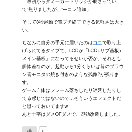
「最初からダミーカードリッジが刺さってい
て”焦りましたが、”←コレ追加」
そして3秒起動で電プチ終了できる気軽さは大き
い。
ちなみに自分の手元に届いたのは
ココ
で取り上
げられてるタイプで、LCDが「LCD>サブ基板>
メイン基板」になってるせいか否か、それとも
個体差なのか、起動から1分くらいは昔のブラウ
ン管モニタの焼き付きのような残像?が残りま
す。
ゲーム自体はフレーム落ちしたり遅延したりし
てる感じではないので…そういうエフェクトだ
と思っておいてますw
あと十字はダメOFダメで、即効改造しました。
0