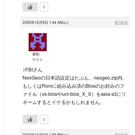
0
2020年12月9日 1:44 AM
#11015
返信
黄蛇
ゲスト
>FBIさん
NeoGeoの日本語設定はたぶん、neogeo.zip内、
もしくはRomに組み込み済のBiosのお好みのフ
ァイル（vs-biosやuni-bios_X_X）をasia-s3にリ
ネームするとイケるかもしれません。
0
2020年12月9日 1:55 PM
#11016
返信