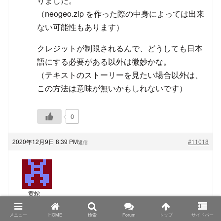
りました。
（neogeo.zip を作った際の中身によっては出来
ない可能性もあります）
クレジットが制限されるんで、どうしても日本
語にする必要がある以外は微妙かな。
（テキストのストーリーを見たい場合以外は、
この方法は意味が無いかもしれないです）
0
2020年12月9日 8:39 PM
#11018
返信
黄蛇
ゲスト
メニュー
HOME
検索
Forum
トップ
サイドバー
TRIMUI Model S、PowKiddyさん名義の物もシタンさ