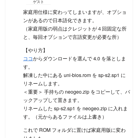
ゲスト
家庭用仕様に変わってしまいますが、オプショ
ンがあるので日本語化できます。
（家庭用版の弱点はクレジットが４回固定な所
と、毎回オプションで言語変更が必要な所）
【やり方】
ココ
からダウンロードを選んで 4.0 を落としま
す。
解凍した中にある uni-bios.rom を sp-s2.sp1 に
リネームします。
＜重要＞ 手持ちの neogeo.zip をコピーして、バ
ックアップして置きます。
リネームした sp-s2.sp1 を neogeo.zip に入れま
す。（元からあるファイルは上書き）
これで ROM フォルダに置けば家庭用版に変わ