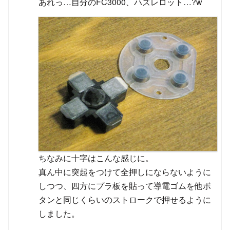
あれっ…自分のFC3000、ハズレロット…?w
ちなみに十字はこんな感じに。
真ん中に突起をつけて全押しにならないように
しつつ、四方にプラ板を貼って導電ゴムを他ボ
タンと同じくらいのストロークで押せるように
しました。