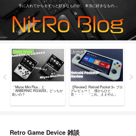
手に入れてからもずっと好きなものが、 本当に好きなもの…
Game Device
Android
Ga
H」
「Miyoo Mini Plus」と
【Review】Retroid Pocket 3+ ブロ
【R
など
「ANBERNIC RG35XX」どっちが
グレビュー！ 僕からひと
最
良いの？
言・・・ 「これ、ええやん」
レ
Retro Game Device 雑談