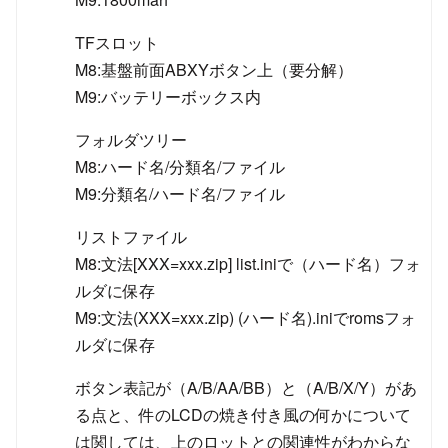
TFスロット
M8:基盤前面ABXYボタン上（要分解）
M9:バッテリーボックス内
フォルダツリー
M8:ハード名/分類名/ファイル
M9:分類名/ハード名/ファイル
リストファイル
M8:文法[XXX=xxx.zip] list.iniで（ハード名）フォ
ルダに保存
M9:文法(XXX=xxx.zip) (ハード名).iniでromsフォ
ルダに保存
ボタン表記が（A/B/AA/BB）と（A/B/X/Y）があ
る点と、件のLCDの焼き付き風の何かについて
は関しては、上のロットとの関連性がわからな