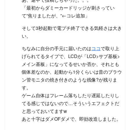
「最初からダミーカードリッジが刺さってい
て”焦りましたが、”←コレ追加」
そして3秒起動で電プチ終了できる気軽さは大き
い。
ちなみに自分の手元に届いたのは
ココ
で取り上
げられてるタイプで、LCDが「LCD>サブ基板>
メイン基板」になってるせいか否か、それとも
個体差なのか、起動から1分くらいは昔のブラウ
ン管モニタの焼き付きのような残像?が残りま
す。
ゲーム自体はフレーム落ちしたり遅延したりし
てる感じではないので…そういうエフェクトだ
と思っておいてますw
あと十字はダメOFダメで、即効改造しました。