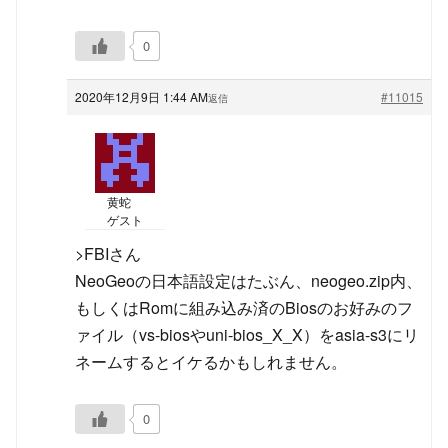
0
2020年12月9日 1:44 AM
#11015
返信
黄蛇
ゲスト
>FBIさん
NeoGeoの日本語設定はたぶん、neogeo.zip内、
もしくはRomに組み込み済のBiosのお好みのフ
ァイル（vs-biosやuni-bios_X_X）をasia-s3にリ
ネームするとイケるかもしれません。
0