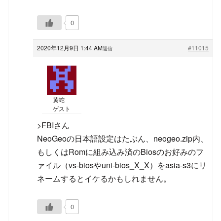
0
2020年12月9日 1:44 AM
#11015
返信
黄蛇
ゲスト
>FBIさん
NeoGeoの日本語設定はたぶん、neogeo.zip内、
もしくはRomに組み込み済のBiosのお好みのフ
ァイル（vs-biosやuni-bios_X_X）をasia-s3にリ
ネームするとイケるかもしれません。
0