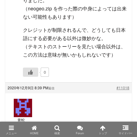
りました。
（neogeo.zip を作った際の中身によっては出来
ない可能性もあります）
クレジットが制限されるんで、どうしても日本
語にする必要がある以外は微妙かな。
（テキストのストーリーを見たい場合以外は、
この方法は意味が無いかもしれないです）
0
2020年12月9日 8:39 PM
#11018
返信
黄蛇
ゲスト
メニュー
HOME
検索
Forum
トップ
サイドバー
TRIMUI Model S、PowKiddyさん名義の物もシタンさ