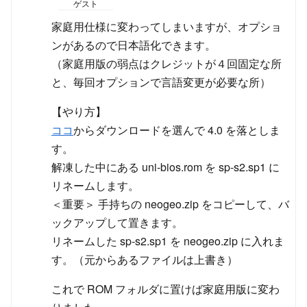
ゲスト
家庭用仕様に変わってしまいますが、オプショ
ンがあるので日本語化できます。
（家庭用版の弱点はクレジットが４回固定な所
と、毎回オプションで言語変更が必要な所）
【やり方】
ココ
からダウンロードを選んで 4.0 を落としま
す。
解凍した中にある uni-bios.rom を sp-s2.sp1 に
リネームします。
＜重要＞ 手持ちの neogeo.zip をコピーして、バ
ックアップして置きます。
リネームした sp-s2.sp1 を neogeo.zip に入れま
す。（元からあるファイルは上書き）
これで ROM フォルダに置けば家庭用版に変わ