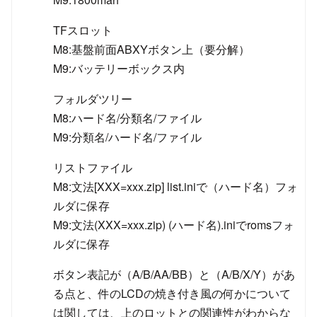
TFスロット
M8:基盤前面ABXYボタン上（要分解）
M9:バッテリーボックス内
フォルダツリー
M8:ハード名/分類名/ファイル
M9:分類名/ハード名/ファイル
リストファイル
M8:文法[XXX=xxx.zip] list.iniで（ハード名）フォ
ルダに保存
M9:文法(XXX=xxx.zip) (ハード名).iniでromsフォ
ルダに保存
ボタン表記が（A/B/AA/BB）と（A/B/X/Y）があ
る点と、件のLCDの焼き付き風の何かについて
は関しては、上のロットとの関連性がわからな