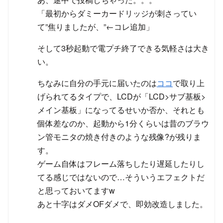
「最初からダミーカードリッジが刺さってい
て”焦りましたが、”←コレ追加」
そして3秒起動で電プチ終了できる気軽さは大き
い。
ちなみに自分の手元に届いたのは
ココ
で取り上
げられてるタイプで、LCDが「LCD>サブ基板>
メイン基板」になってるせいか否か、それとも
個体差なのか、起動から1分くらいは昔のブラウ
ン管モニタの焼き付きのような残像?が残りま
す。
ゲーム自体はフレーム落ちしたり遅延したりし
てる感じではないので…そういうエフェクトだ
と思っておいてますw
あと十字はダメOFダメで、即効改造しました。