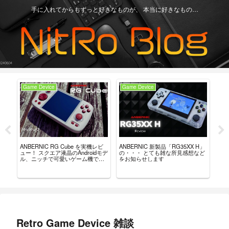
手に入れてからもずっと好きなものが、 本当に好きなもの…
Game Device
Game Device
Ga
ュー？
ANBERNIC RG Cube を実機レビ
ANBERNIC 新製品「RG35XX H」
最強
。
ュー！ スクエア液晶のAndroidモデ
の・・・ とても雑な所見感想など
「8B
ル、ニッチで可愛いゲーム機で
をお知らせします
れ
す。
Retro Game Device 雑談