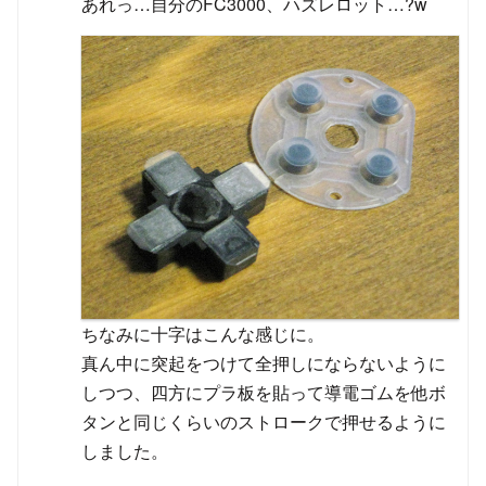
あれっ…自分のFC3000、ハズレロット…?w
ちなみに十字はこんな感じに。
真ん中に突起をつけて全押しにならないように
しつつ、四方にプラ板を貼って導電ゴムを他ボ
タンと同じくらいのストロークで押せるように
しました。