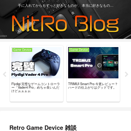
手に入れてからもずっと好きなものが、 本当に好きなもの…
Game Device
Game Device
Ga
だけ
Flydigi 完璧なゲームコントローラ
TRIMUI Smart Pro 今更レビュー？
ANB
か
ー「Vader4 Pro」めちゃ良いんだ
ハードの仕上がりはグッドです。
見
けどぉぉぉぉ
だ
Retro Game Device 雑談