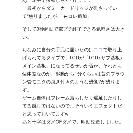
「最初からダミーカードリッジが刺さってい
て”焦りましたが、”←コレ追加」
そして3秒起動で電プチ終了できる気軽さは大き
い。
ちなみに自分の手元に届いたのは
ココ
で取り上
げられてるタイプで、LCDが「LCD>サブ基板>
メイン基板」になってるせいか否か、それとも
個体差なのか、起動から1分くらいは昔のブラウ
ン管モニタの焼き付きのような残像?が残りま
す。
ゲーム自体はフレーム落ちしたり遅延したりし
てる感じではないので…そういうエフェクトだ
と思っておいてますw
あと十字はダメOFダメで、即効改造しました。