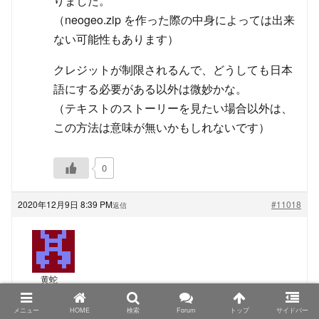
りました。
（neogeo.zip を作った際の中身によっては出来
ない可能性もあります）
クレジットが制限されるんで、どうしても日本
語にする必要がある以外は微妙かな。
（テキストのストーリーを見たい場合以外は、
この方法は意味が無いかもしれないです）
0
2020年12月9日 8:39 PM
#11018
返信
黄蛇
ゲスト
メニュー
HOME
検索
Forum
トップ
サイドバー
TRIMUI Model S、PowKiddyさん名義の物もシタンさ