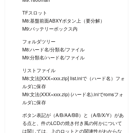
TFスロット
M8:基盤前面ABXYボタン上（要分解）
M9:バッテリーボックス内
フォルダツリー
M8:ハード名/分類名/ファイル
M9:分類名/ハード名/ファイル
リストファイル
M8:文法[XXX=xxx.zip] list.iniで（ハード名）フォ
ルダに保存
M9:文法(XXX=xxx.zip) (ハード名).iniでromsフォ
ルダに保存
ボタン表記が（A/B/AA/BB）と（A/B/X/Y）があ
る点と、件のLCDの焼き付き風の何かについて
は関しては、上のロットとの関連性がわからな