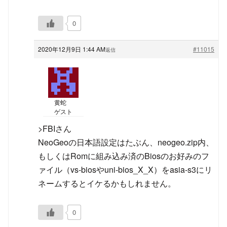
0
2020年12月9日 1:44 AM
#11015
返信
黄蛇
ゲスト
>FBIさん
NeoGeoの日本語設定はたぶん、neogeo.zip内、
もしくはRomに組み込み済のBiosのお好みのフ
ァイル（vs-biosやuni-bios_X_X）をasia-s3にリ
ネームするとイケるかもしれません。
0