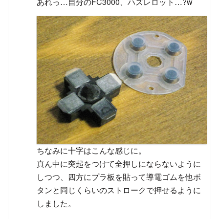
あれっ…自分のFC3000、ハズレロット…?w
ちなみに十字はこんな感じに。
真ん中に突起をつけて全押しにならないように
しつつ、四方にプラ板を貼って導電ゴムを他ボ
タンと同じくらいのストロークで押せるように
しました。