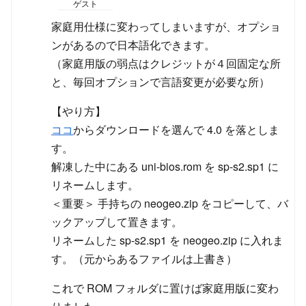
ゲスト
家庭用仕様に変わってしまいますが、オプショ
ンがあるので日本語化できます。
（家庭用版の弱点はクレジットが４回固定な所
と、毎回オプションで言語変更が必要な所）
【やり方】
ココ
からダウンロードを選んで 4.0 を落としま
す。
解凍した中にある uni-bios.rom を sp-s2.sp1 に
リネームします。
＜重要＞ 手持ちの neogeo.zip をコピーして、バ
ックアップして置きます。
リネームした sp-s2.sp1 を neogeo.zip に入れま
す。（元からあるファイルは上書き）
これで ROM フォルダに置けば家庭用版に変わ