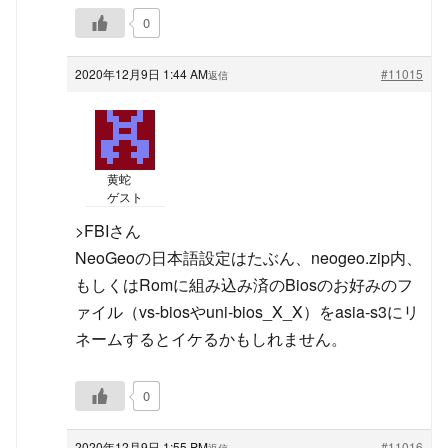
0
2020年12月9日 1:44 AM
#11015
返信
黄蛇
ゲスト
>FBIさん
NeoGeoの日本語設定はたぶん、neogeo.zip内、
もしくはRomに組み込み済のBiosのお好みのフ
ァイル（vs-biosやuni-bios_X_X）をasia-s3にリ
ネームするとイケるかもしれません。
0
2020年12月9日 1:55 PM
#11016
返信