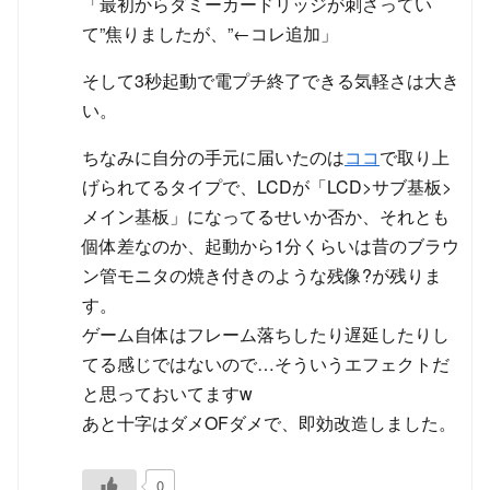
「最初からダミーカードリッジが刺さってい
て”焦りましたが、”←コレ追加」
そして3秒起動で電プチ終了できる気軽さは大き
い。
ちなみに自分の手元に届いたのは
ココ
で取り上
げられてるタイプで、LCDが「LCD>サブ基板>
メイン基板」になってるせいか否か、それとも
個体差なのか、起動から1分くらいは昔のブラウ
ン管モニタの焼き付きのような残像?が残りま
す。
ゲーム自体はフレーム落ちしたり遅延したりし
てる感じではないので…そういうエフェクトだ
と思っておいてますw
あと十字はダメOFダメで、即効改造しました。
0