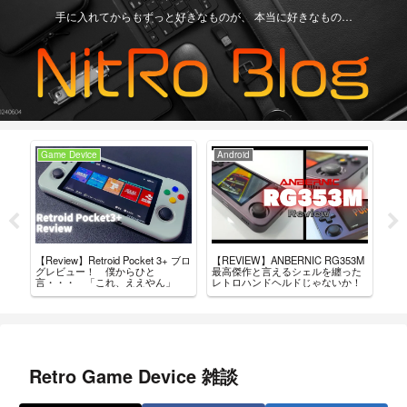
手に入れてからもずっと好きなものが、 本当に好きなもの…
Game Device
Android
Ga
+」
【Review】Retroid Pocket 3+ ブロ
【REVIEW】ANBERNIC RG353M
買っ
結
グレビュー！ 僕からひと
最高傑作と言えるシェルを纏った
ド・
言・・・ 「これ、ええやん」
レトロハンドヘルドじゃないか！
Retro Game Device 雑談