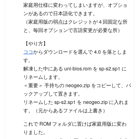
家庭用仕様に変わってしまいますが、オプショ
ンがあるので日本語化できます。
（家庭用版の弱点はクレジットが４回固定な所
と、毎回オプションで言語変更が必要な所）
【やり方】
ココ
からダウンロードを選んで 4.0 を落としま
す。
解凍した中にある uni-bios.rom を sp-s2.sp1 に
リネームします。
＜重要＞ 手持ちの neogeo.zip をコピーして、バ
ックアップして置きます。
リネームした sp-s2.sp1 を neogeo.zip に入れま
す。（元からあるファイルは上書き）
これで ROM フォルダに置けば家庭用版に変わ
りました。