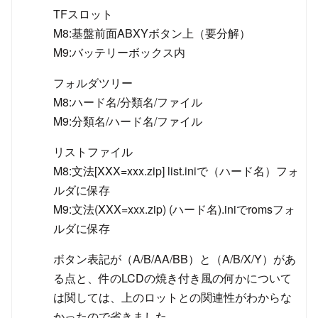
TFスロット
M8:基盤前面ABXYボタン上（要分解）
M9:バッテリーボックス内
フォルダツリー
M8:ハード名/分類名/ファイル
M9:分類名/ハード名/ファイル
リストファイル
M8:文法[XXX=xxx.zip] list.iniで（ハード名）フォ
ルダに保存
M9:文法(XXX=xxx.zip) (ハード名).iniでromsフォ
ルダに保存
ボタン表記が（A/B/AA/BB）と（A/B/X/Y）があ
る点と、件のLCDの焼き付き風の何かについて
は関しては、上のロットとの関連性がわからな
かったので省きました。