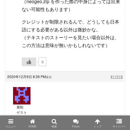
（neogeo.zip を作った際の中身によっては出来
ない可能性もあります）
クレジットが制限されるんで、どうしても日本
語にする必要がある以外は微妙かな。
（テキストのストーリーを見たい場合以外は、
この方法は意味が無いかもしれないです）
0
2020年12月9日 8:39 PM
#11018
返信
黄蛇
ゲスト
TRIMUI Model S、PowKiddyさん名義の物もシタンさ
メニュー
HOME
検索
Forum
トップ
サイドバー
んが仰る色の組み合わせになっているようなので、カ