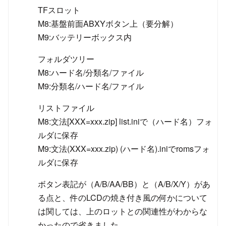
TFスロット
M8:基盤前面ABXYボタン上（要分解）
M9:バッテリーボックス内
フォルダツリー
M8:ハード名/分類名/ファイル
M9:分類名/ハード名/ファイル
リストファイル
M8:文法[XXX=xxx.zip] list.iniで（ハード名）フォ
ルダに保存
M9:文法(XXX=xxx.zip) (ハード名).iniでromsフォ
ルダに保存
ボタン表記が（A/B/AA/BB）と（A/B/X/Y）があ
る点と、件のLCDの焼き付き風の何かについて
は関しては、上のロットとの関連性がわからな
かったので省きました。