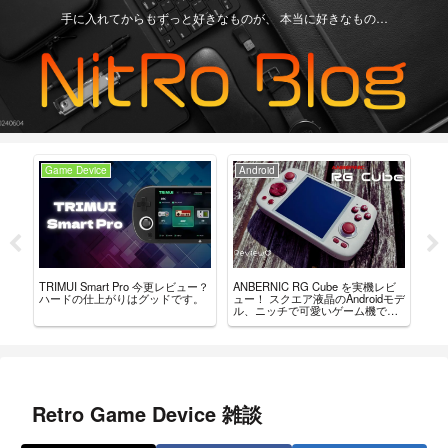
手に入れてからもずっと好きなものが、 本当に好きなもの…
Game Device
Android
Ga
ーラ
TRIMUI Smart Pro 今更レビュー？
ANBERNIC RG Cube を実機レビ
AN
んだ
ハードの仕上がりはグッドです。
ュー！ スクエア液晶のAndroidモデ
の・
ル、ニッチで可愛いゲーム機で
を
す。
Retro Game Device 雑談