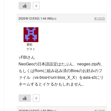
0
2020年12月9日 1:44 AM
#11015
返信
黄蛇
ゲスト
>FBIさん
NeoGeoの日本語設定はたぶん、neogeo.zip内、
もしくはRomに組み込み済のBiosのお好みのフ
ァイル（vs-biosやuni-bios_X_X）をasia-s3にリ
ネームするとイケるかもしれません。
0
2020年12月9日 1:55 PM
#11016
返信