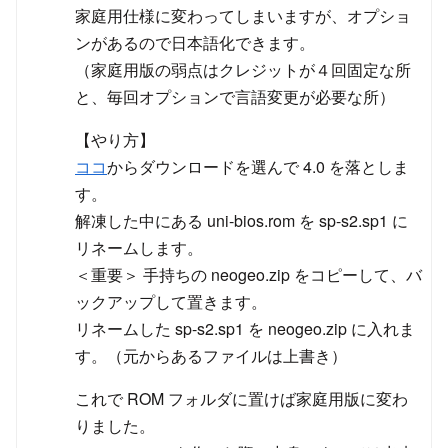
家庭用仕様に変わってしまいますが、オプショ
ンがあるので日本語化できます。
（家庭用版の弱点はクレジットが４回固定な所
と、毎回オプションで言語変更が必要な所）
【やり方】
ココ
からダウンロードを選んで 4.0 を落としま
す。
解凍した中にある uni-bios.rom を sp-s2.sp1 に
リネームします。
＜重要＞ 手持ちの neogeo.zip をコピーして、バ
ックアップして置きます。
リネームした sp-s2.sp1 を neogeo.zip に入れま
す。（元からあるファイルは上書き）
これで ROM フォルダに置けば家庭用版に変わ
りました。