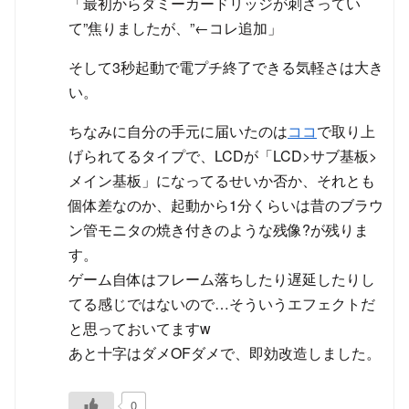
「最初からダミーカードリッジが刺さってい
て”焦りましたが、”←コレ追加」
そして3秒起動で電プチ終了できる気軽さは大き
い。
ちなみに自分の手元に届いたのは
ココ
で取り上
げられてるタイプで、LCDが「LCD>サブ基板>
メイン基板」になってるせいか否か、それとも
個体差なのか、起動から1分くらいは昔のブラウ
ン管モニタの焼き付きのような残像?が残りま
す。
ゲーム自体はフレーム落ちしたり遅延したりし
てる感じではないので…そういうエフェクトだ
と思っておいてますw
あと十字はダメOFダメで、即効改造しました。
0