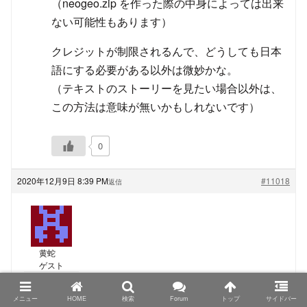
（neogeo.zip を作った際の中身によっては出来
ない可能性もあります）
クレジットが制限されるんで、どうしても日本
語にする必要がある以外は微妙かな。
（テキストのストーリーを見たい場合以外は、
この方法は意味が無いかもしれないです）
0
2020年12月9日 8:39 PM
#11018
返信
黄蛇
ゲスト
TRIMUI Model S、PowKiddyさん名義の物もシタンさ
メニュー
HOME
検索
Forum
トップ
サイドバー
んが仰る色の組み合わせになっているようなので、カ