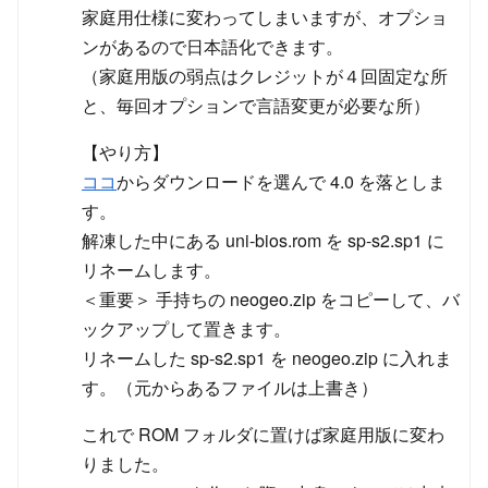
家庭用仕様に変わってしまいますが、オプショ
ンがあるので日本語化できます。
（家庭用版の弱点はクレジットが４回固定な所
と、毎回オプションで言語変更が必要な所）
【やり方】
ココ
からダウンロードを選んで 4.0 を落としま
す。
解凍した中にある uni-bios.rom を sp-s2.sp1 に
リネームします。
＜重要＞ 手持ちの neogeo.zip をコピーして、バ
ックアップして置きます。
リネームした sp-s2.sp1 を neogeo.zip に入れま
す。（元からあるファイルは上書き）
これで ROM フォルダに置けば家庭用版に変わ
りました。