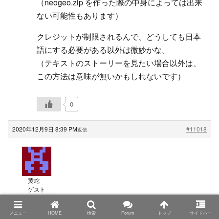
（neogeo.zip を作った際の中身によっては出来
ない可能性もあります）
クレジットが制限されるんで、どうしても日本
語にする必要がある以外は微妙かな。
（テキストのストーリーを見たい場合以外は、
この方法は意味が無いかもしれないです）
0
2020年12月9日 8:39 PM
#11018
返信
黄蛇
ゲスト
TRIMUI Model S、PowKiddyさん名義の物もシタンさ
メニュー
HOME
検索
Forum
トップ
サイドバー
んが仰る色の組み合わせになっているようなので、カ