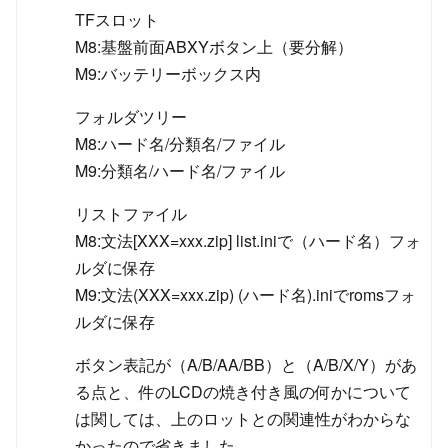
TFスロット
M8:基盤前面ABXYボタン上（要分解）
M9:バッテリーボックス内
フォルダツリー
M8:ハード名/分類名/ファイル
M9:分類名/ハード名/ファイル
リストファイル
M8:文法[XXX=xxx.zip] list.iniで（ハード名）フォ
ルダに保存
M9:文法(XXX=xxx.zip) (ハード名).iniでromsフォ
ルダに保存
ボタン表記が（A/B/AA/BB）と（A/B/X/Y）があ
る点と、件のLCDの焼き付き風の何かについて
は関しては、上のロットとの関連性がわからな
かったので省きました。