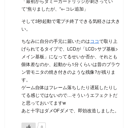
「最初からダミーカードリッジが刺さってい
て”焦りましたが、”←コレ追加」
そして3秒起動で電プチ終了できる気軽さは大き
い。
ちなみに自分の手元に届いたのは
ココ
で取り上
げられてるタイプで、LCDが「LCD>サブ基板>
メイン基板」になってるせいか否か、それとも
個体差なのか、起動から1分くらいは昔のブラウ
ン管モニタの焼き付きのような残像?が残りま
す。
ゲーム自体はフレーム落ちしたり遅延したりし
てる感じではないので…そういうエフェクトだ
と思っておいてますw
あと十字はダメOFダメで、即効改造しました。
0