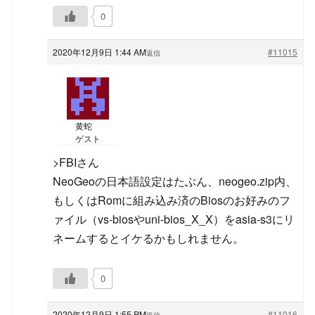
0
2020年12月9日 1:44 AM
#11015
返信
黄蛇
ゲスト
>FBIさん
NeoGeoの日本語設定はたぶん、neogeo.zip内、
もしくはRomに組み込み済のBiosのお好みのフ
ァイル（vs-biosやuni-bios_X_X）をasia-s3にリ
ネームするとイケるかもしれません。
0
2020年12月9日 1:55 PM
#11016
返信