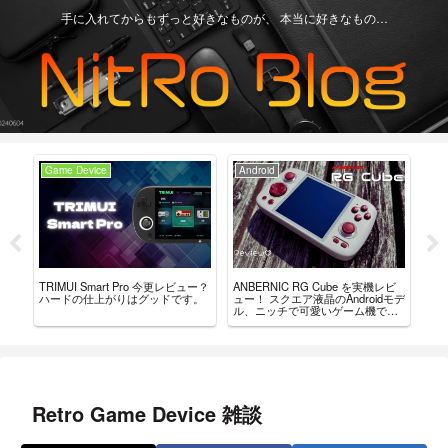
手に入れてからもずっと好きなものが、 本当に好きなもの…
Game Device
Android
Ga
ーラ
TRIMUI Smart Pro 今更レビュー？
ANBERNIC RG Cube を実機レビ
AN
んだ
ハードの仕上がりはグッドです。
ュー！ スクエア液晶のAndroidモデ
の・
ル、ニッチで可愛いゲーム機で
を
す。
Retro Game Device 雑談