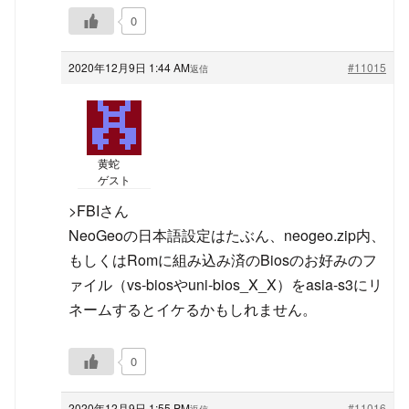
0
2020年12月9日 1:44 AM
#11015
返信
黄蛇
ゲスト
>FBIさん
NeoGeoの日本語設定はたぶん、neogeo.zip内、
もしくはRomに組み込み済のBiosのお好みのフ
ァイル（vs-biosやuni-bios_X_X）をasia-s3にリ
ネームするとイケるかもしれません。
0
2020年12月9日 1:55 PM
#11016
返信