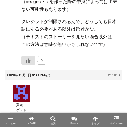
（neogeo.zip を作った際の中身によっては出来
ない可能性もあります）
クレジットが制限されるんで、どうしても日本
語にする必要がある以外は微妙かな。
（テキストのストーリーを見たい場合以外は、
この方法は意味が無いかもしれないです）
0
2020年12月9日 8:39 PM
#11018
返信
黄蛇
ゲスト
TRIMUI Model S、PowKiddyさん名義の物もシタンさ
メニュー
HOME
検索
Forum
トップ
サイドバー
んが仰る色の組み合わせになっているようなので、カ