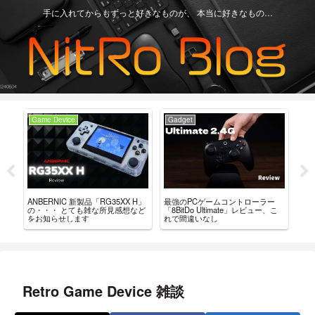
手に入れてからもずっと好きなものが、 本当に好きなもの…
Game Device
Gadget
Ga
ュー？
ANBERNIC 新製品「RG35XX H」
最強のPCゲームコントローラー
「Mi
。
の・・・ とても雑な所見感想など
「8BitDo Ultimate」レビュー、こ
「A
をお知らせします
れで間違いなし
良
Retro Game Device 雑談