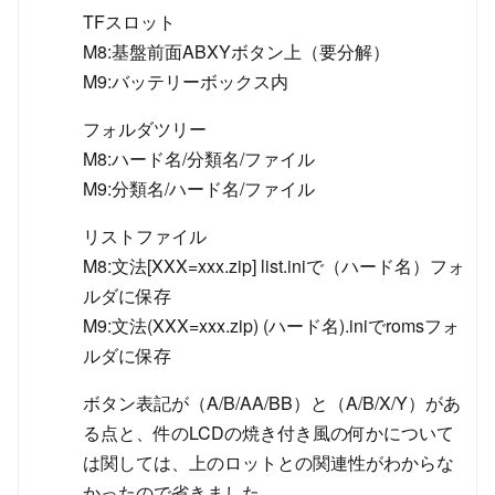
TFスロット
M8:基盤前面ABXYボタン上（要分解）
M9:バッテリーボックス内
フォルダツリー
M8:ハード名/分類名/ファイル
M9:分類名/ハード名/ファイル
リストファイル
M8:文法[XXX=xxx.zip] list.iniで（ハード名）フォ
ルダに保存
M9:文法(XXX=xxx.zip) (ハード名).iniでromsフォ
ルダに保存
ボタン表記が（A/B/AA/BB）と（A/B/X/Y）があ
る点と、件のLCDの焼き付き風の何かについて
は関しては、上のロットとの関連性がわからな
かったので省きました。