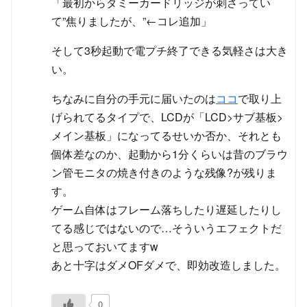
「最初からダミーカードリッジが刺さってい
て”焦りましたが、”←コレ追加」
そして3秒起動で電プチ終了できる気軽さは大き
い。
ちなみに自分の手元に届いたのは
ココ
で取り上
げられてるタイプで、LCDが「LCD>サブ基板>
メイン基板」になってるせいか否か、それとも
個体差なのか、起動から1分くらいは昔のブラウ
ン管モニタの焼き付きのような残像?が残りま
す。
ゲーム自体はフレーム落ちしたり遅延したりし
てる感じではないので…そういうエフェクトだ
と思っておいてますw
あと十字はダメOFダメで、即効改造しました。
0