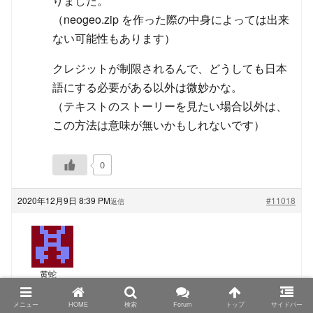
りました。
（neogeo.zip を作った際の中身によっては出来
ない可能性もあります）
クレジットが制限されるんで、どうしても日本
語にする必要がある以外は微妙かな。
（テキストのストーリーを見たい場合以外は、
この方法は意味が無いかもしれないです）
0
2020年12月9日 8:39 PM
#11018
返信
黄蛇
ゲスト
メニュー
HOME
検索
Forum
トップ
サイドバー
TRIMUI Model S、PowKiddyさん名義の物もシタンさ