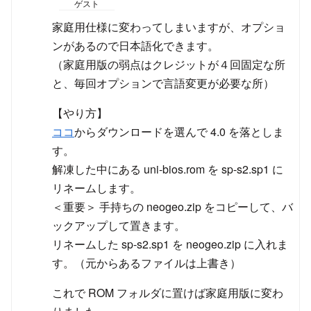
ゲスト
家庭用仕様に変わってしまいますが、オプショ
ンがあるので日本語化できます。
（家庭用版の弱点はクレジットが４回固定な所
と、毎回オプションで言語変更が必要な所）
【やり方】
ココ
からダウンロードを選んで 4.0 を落としま
す。
解凍した中にある uni-bios.rom を sp-s2.sp1 に
リネームします。
＜重要＞ 手持ちの neogeo.zip をコピーして、バ
ックアップして置きます。
リネームした sp-s2.sp1 を neogeo.zip に入れま
す。（元からあるファイルは上書き）
これで ROM フォルダに置けば家庭用版に変わ