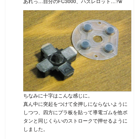
あれっ…自分のFC3000、ハズレロット…?w
ちなみに十字はこんな感じに。
真ん中に突起をつけて全押しにならないように
しつつ、四方にプラ板を貼って導電ゴムを他ボ
タンと同じくらいのストロークで押せるように
しました。