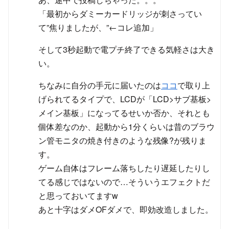
「最初からダミーカードリッジが刺さってい
て”焦りましたが、”←コレ追加」
そして3秒起動で電プチ終了できる気軽さは大き
い。
ちなみに自分の手元に届いたのは
ココ
で取り上
げられてるタイプで、LCDが「LCD>サブ基板>
メイン基板」になってるせいか否か、それとも
個体差なのか、起動から1分くらいは昔のブラウ
ン管モニタの焼き付きのような残像?が残りま
す。
ゲーム自体はフレーム落ちしたり遅延したりし
てる感じではないので…そういうエフェクトだ
と思っておいてますw
あと十字はダメOFダメで、即効改造しました。