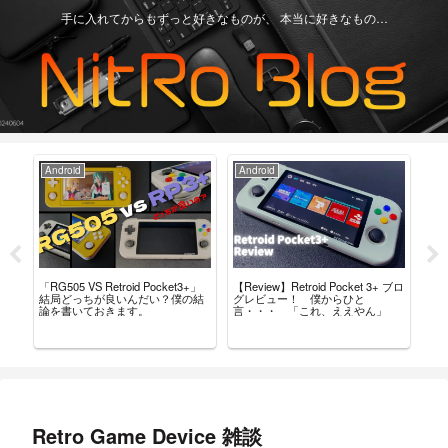
手に入れてからもずっと好きなものが、 本当に好きなもの…
Android
Android
Ga
「RG505 VS Retroid Pocket3+」
【Review】Retroid Pocket 3+ ブロ
【R
タム
結局どっちが良いんだい？僕の結
グレビュー！ 僕からひと
最
導入
論を書いておきます。
言・・・ 「これ、ええやん」
レ
Retro Game Device 雑談