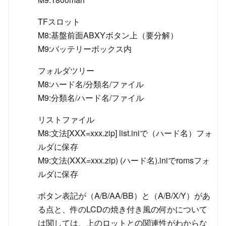
TFスロット
M8:基盤前面ABXYボタン上（要分解）
M9:バッテリーボックス内
フォルダツリー
M8:ハード名/分類名/ファイル
M9:分類名/ハード名/ファイル
リストファイル
M8:文法[XXX=xxx.zip] list.iniで（ハード名）フォ
ルダに保存
M9:文法(XXX=xxx.zip) (ハード名).iniでromsフォ
ルダに保存
ボタン表記が（A/B/AA/BB）と（A/B/X/Y）があ
る点と、件のLCDの焼き付き風の何かについて
は関しては、上のロットとの関連性がわからな