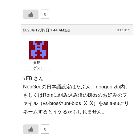
0
2020年12月9日 1:44 AM
#11015
返信
黄蛇
ゲスト
>FBIさん
NeoGeoの日本語設定はたぶん、neogeo.zip内、
もしくはRomに組み込み済のBiosのお好みのフ
ァイル（vs-biosやuni-bios_X_X）をasia-s3にリ
ネームするとイケるかもしれません。
0