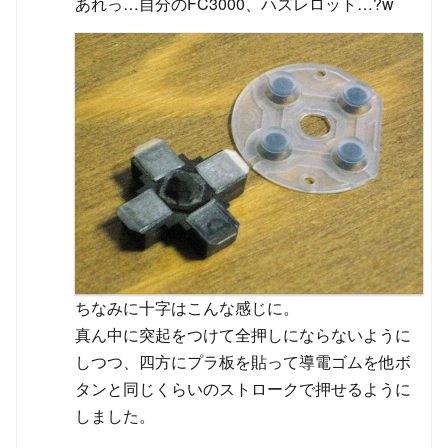
あれっ…自分のFC3000、ハズレロット…?w
ちなみに十字はこんな感じに。
真ん中に突起をつけて全押しにならないように
しつつ、四方にプラ板を貼って導電ゴムを他ボ
タンと同じくらいのストロークで押せるように
しました。