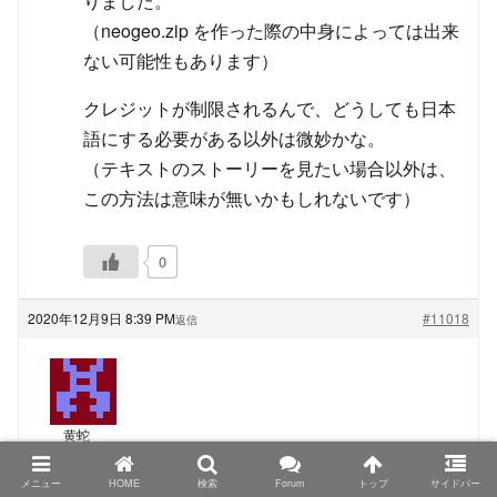
りました。
（neogeo.zip を作った際の中身によっては出来
ない可能性もあります）
クレジットが制限されるんで、どうしても日本
語にする必要がある以外は微妙かな。
（テキストのストーリーを見たい場合以外は、
この方法は意味が無いかもしれないです）
0
2020年12月9日 8:39 PM
#11018
返信
黄蛇
ゲスト
メニュー
HOME
検索
Forum
トップ
サイドバー
TRIMUI Model S、PowKiddyさん名義の物もシタンさ