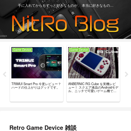
手に入れてからもずっと好きなものが、 本当に好きなもの…
Game Device
Game Device
An
ーラ
TRIMUI Smart Pro 今更レビュー？
ANBERNIC RG Cube を実機レビ
ANB
んだ
ハードの仕上がりはグッドです。
ュー！ スクエア液晶のAndroidモデ
見
ル、ニッチで可愛いゲーム機で
だ
す。
Retro Game Device 雑談