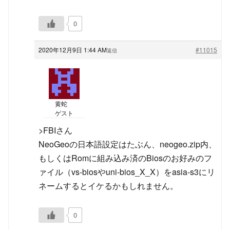
0
2020年12月9日 1:44 AM
#11015
返信
黄蛇
ゲスト
>FBIさん
NeoGeoの日本語設定はたぶん、neogeo.zip内、
もしくはRomに組み込み済のBiosのお好みのフ
ァイル（vs-biosやuni-bios_X_X）をasia-s3にリ
ネームするとイケるかもしれません。
0