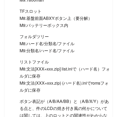
TFスロット
M8:基盤前面ABXYボタン上（要分解）
M9:バッテリーボックス内
フォルダツリー
M8:ハード名/分類名/ファイル
M9:分類名/ハード名/ファイル
リストファイル
M8:文法[XXX=xxx.zip] list.iniで（ハード名）フォ
ルダに保存
M9:文法(XXX=xxx.zip) (ハード名).iniでromsフォ
ルダに保存
ボタン表記が（A/B/AA/BB）と（A/B/X/Y）があ
る点と、件のLCDの焼き付き風の何かについて
は関しては、上のロットとの関連性がわからな