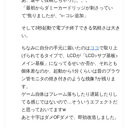
「最初からダミーカードリッジが刺さってい
て”焦りましたが、”←コレ追加」
そして3秒起動で電プチ終了できる気軽さは大き
い。
ちなみに自分の手元に届いたのは
ココ
で取り上
げられてるタイプで、LCDが「LCD>サブ基板>
メイン基板」になってるせいか否か、それとも
個体差なのか、起動から1分くらいは昔のブラウ
ン管モニタの焼き付きのような残像?が残りま
す。
ゲーム自体はフレーム落ちしたり遅延したりし
てる感じではないので…そういうエフェクトだ
と思っておいてますw
あと十字はダメOFダメで、即効改造しました。