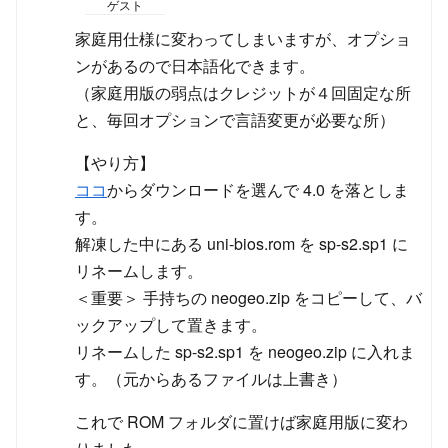
ゲスト
家庭用仕様に変わってしまいますが、オプショ
ンがあるので日本語化できます。
（家庭用版の弱点はクレジットが４回固定な所
と、毎回オプションで言語変更が必要な所）
【やり方】
ココ
からダウンロードを選んで 4.0 を落としま
す。
解凍した中にある uni-bios.rom を sp-s2.sp1 に
リネームします。
＜重要＞ 手持ちの neogeo.zip をコピーして、バ
ックアップして置きます。
リネームした sp-s2.sp1 を neogeo.zip に入れま
す。（元からあるファイルは上書き）
これで ROM フォルダに置けば家庭用版に変わ