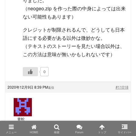
りました。
（neogeo.zip を作った際の中身によっては出来
ない可能性もあります）
クレジットが制限されるんで、どうしても日本
語にする必要がある以外は微妙かな。
（テキストのストーリーを見たい場合以外は、
この方法は意味が無いかもしれないです）
0
2020年12月9日 8:39 PM
#11018
返信
黄蛇
ゲスト
メニュー
HOME
検索
Forum
トップ
サイドバー
TRIMUI Model S、PowKiddyさん名義の物もシタンさ