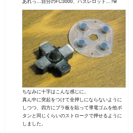
あれっ…自分のFC3000、ハズレロット…?w
ちなみに十字はこんな感じに。
真ん中に突起をつけて全押しにならないように
しつつ、四方にプラ板を貼って導電ゴムを他ボ
タンと同じくらいのストロークで押せるように
しました。