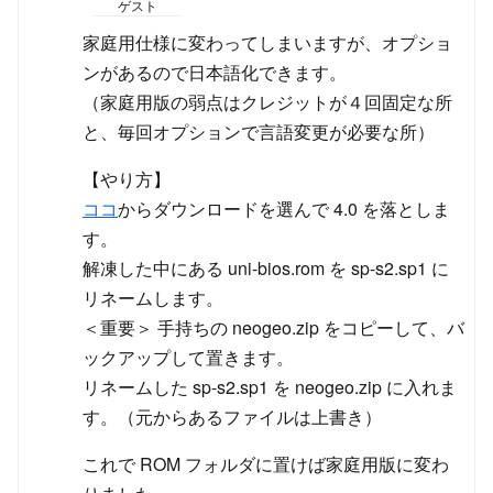
ゲスト
家庭用仕様に変わってしまいますが、オプショ
ンがあるので日本語化できます。
（家庭用版の弱点はクレジットが４回固定な所
と、毎回オプションで言語変更が必要な所）
【やり方】
ココ
からダウンロードを選んで 4.0 を落としま
す。
解凍した中にある uni-bios.rom を sp-s2.sp1 に
リネームします。
＜重要＞ 手持ちの neogeo.zip をコピーして、バ
ックアップして置きます。
リネームした sp-s2.sp1 を neogeo.zip に入れま
す。（元からあるファイルは上書き）
これで ROM フォルダに置けば家庭用版に変わ