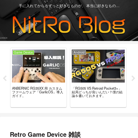
手に入れてからもずっと好きなものが、 本当に好きなもの…
Game Device
Android
Ga
ー
「RG505 VS Retroid Pocket3+」
【Re
ANBERNIC RG35XX 用 カスタム
こ
結局どっちが良いんだい？僕の結
グ
ファームウェア「GarlicOS」導入
論を書いておきます。
言
ガイド。
Retro Game Device 雑談