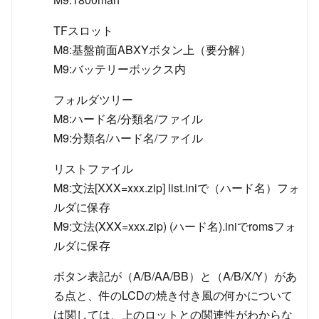
TFスロット
M8:基盤前面ABXYボタン上（要分解）
M9:バッテリーボックス内
フォルダツリー
M8:ハード名/分類名/ファイル
M9:分類名/ハード名/ファイル
リストファイル
M8:文法[XXX=xxx.zip] list.iniで（ハード名）フォ
ルダに保存
M9:文法(XXX=xxx.zip) (ハード名).iniでromsフォ
ルダに保存
ボタン表記が（A/B/AA/BB）と（A/B/X/Y）があ
る点と、件のLCDの焼き付き風の何かについて
は関しては、上のロットとの関連性がわからな