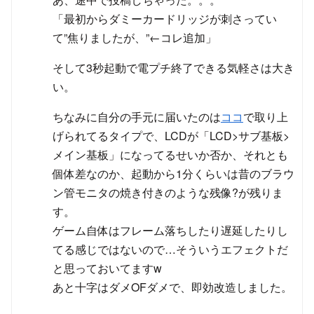
「最初からダミーカードリッジが刺さってい
て”焦りましたが、”←コレ追加」
そして3秒起動で電プチ終了できる気軽さは大き
い。
ちなみに自分の手元に届いたのは
ココ
で取り上
げられてるタイプで、LCDが「LCD>サブ基板>
メイン基板」になってるせいか否か、それとも
個体差なのか、起動から1分くらいは昔のブラウ
ン管モニタの焼き付きのような残像?が残りま
す。
ゲーム自体はフレーム落ちしたり遅延したりし
てる感じではないので…そういうエフェクトだ
と思っておいてますw
あと十字はダメOFダメで、即効改造しました。