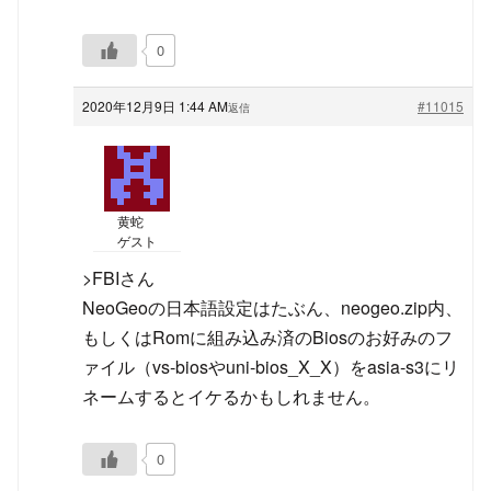
0
2020年12月9日 1:44 AM
#11015
返信
黄蛇
ゲスト
>FBIさん
NeoGeoの日本語設定はたぶん、neogeo.zip内、
もしくはRomに組み込み済のBiosのお好みのフ
ァイル（vs-biosやuni-bios_X_X）をasia-s3にリ
ネームするとイケるかもしれません。
0