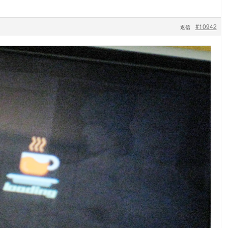
#10942
返信