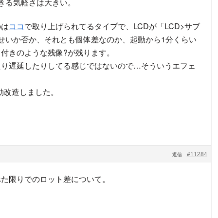
きる気軽さは大きい。
のは
ココ
で取り上げられてるタイプで、LCDが「LCD>サブ
せいか否か、それとも個体差なのか、起動から1分くらい
付きのような残像?が残ります。
たり遅延したりしてる感じではないので…そういうエフェ
効改造しました。
#11284
返信
べた限りでのロット差について。