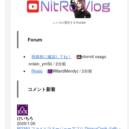
ニトロが運営するYoutube
Forum
投稿前に確認してね！
(
oformit osago
onlain_ymSi
) /
2分前
Rivalo
(
WillardMendy
) /
2分前
コメント新着
けいちろ
2025/1/26
RG350 ファイルマネージャーアプリ DinguxCmdr の使い