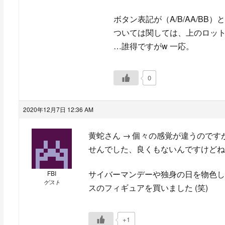
ボタン表記が（A/B/AA/BB
ついては関しては、上のロッ
…誰得ですがw 一応。
0
2020年12月7日 12:36 AM
黄蛇さん → 個々の感覚が違うので
せんでした、良くもないんですけどね
サイバーマンデーや独身の日を物色し
FBI
ゲスト
スのフィギュアを買いました (笑)
+1