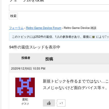
フォーラム
›
Retro Game Device Forum
›
Retro Game Device 雑談
このトピックには252件の返信、1人の参加者があり、最後に
により
7
94件の返信スレッドを表示中
投稿者
投稿
2020年12月6日 10:55 PM
新規トピックを作るまでではない…こ
スメじゃないけど面白デバイス等々、
黄蛇
+1
ゲスト