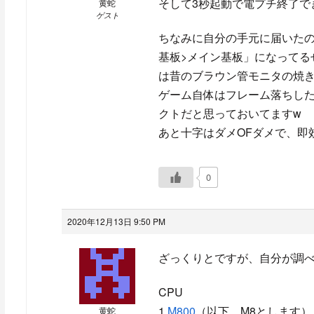
そして3秒起動で電プチ終了で
黄蛇
ゲスト
ちなみに自分の手元に届いた
基板>メイン基板」になってる
は昔のブラウン管モニタの焼き
ゲーム自体はフレーム落ちし
クトだと思っておいてますw
あと十字はダメOFダメで、即
0
2020年12月13日 9:50 PM
ざっくりとですが、自分が調
CPU
1.
M800
（以下、M8とします）
黄蛇