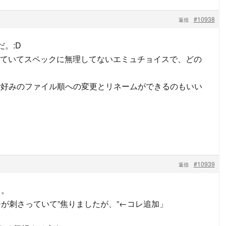
#10938
返信
だ。:D
ていてスペックに無理してないエミュチョイスで、どの
Listで好みのファイル順への変更とリネームができるのもいい
#10939
返信
。。
が刺さっていて”焦りましたが、”←コレ追加」