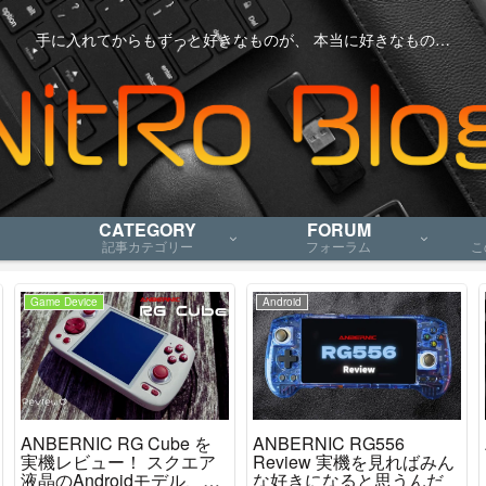
手に入れてからもずっと好きなものが、 本当に好きなもの…
CATEGORY
FORUM
記事カテゴリー
フォーラム
こ
Game Device
Android
ANBERNIC RG Cube を
ANBERNIC RG556
実機レビュー！ スクエア
Review 実機を見ればみん
液晶のAndroidモデル、ニ
な好きになると思うんだ