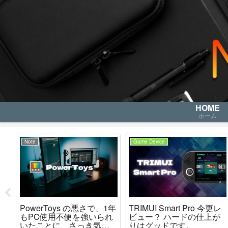
HOME
ホーム
Note
Game Device
レ
PowerToys の悪さで、1年
TRIMUI Smart Pro 今更レ
か
もPC使用不便を強いられ
ビュー？ ハードの仕上が
た
いたことに、さっき気が
りはグッドです。