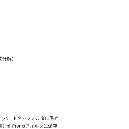
（要分解）
st.iniで（ハード名）フォルダに保存
ード名).iniでromsフォルダに保存