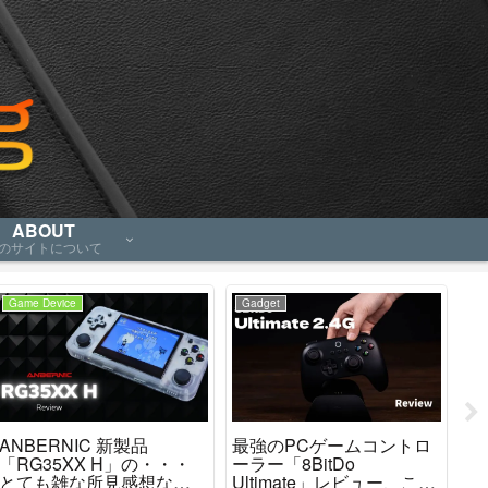
ABOUT
のサイトについて
Game Device
Gadget
Ga
ANBERNIC 新製品
最強のPCゲームコントロ
「M
「RG35XX H」の・・・
ーラー「8BitDo
「
とても雑な所見感想など
Ultimate」レビュー、これ
ど