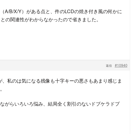
）と（A/B/X/Y）がある点と、件のLCDの焼き付き風の何かに
トとの関連性がわからなかったので省きました。
#10940
返信
すが、私のは気になる残像も十字キーの悪さもあまり感じま
。
ながらいろいろ悩み、結局全く割引のないドブケラドプ