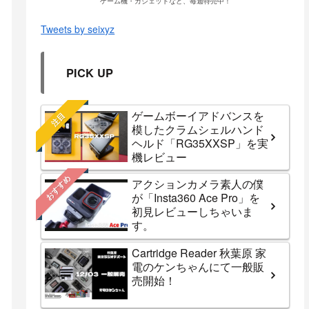
ゲーム機・ガジェットなど、毎週特売中！
Tweets by seixyz
PICK UP
ゲームボーイアドバンスを
注目
模したクラムシェルハンド
ヘルド「RG35XXSP」を実
機レビュー
おすすめ
アクションカメラ素人の僕
が「Insta360 Ace Pro」を
初見レビューしちゃいま
す。
Cartridge Reader 秋葉原 家
電のケンちゃんにて一般販
売開始！