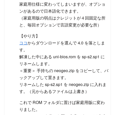
家庭用仕様に変わってしまいますが、オプショ
ンがあるので日本語化できます。
（家庭用版の弱点はクレジットが４回固定な所
と、毎回オプションで言語変更が必要な所）
【やり方】
ココ
からダウンロードを選んで 4.0 を落としま
す。
解凍した中にある uni-bios.rom を sp-s2.sp1 に
リネームします。
＜重要＞ 手持ちの neogeo.zip をコピーして、バ
ックアップして置きます。
リネームした sp-s2.sp1 を neogeo.zip に入れま
す。（元からあるファイルは上書き）
これで ROM フォルダに置けば家庭用版に変わ
りました。