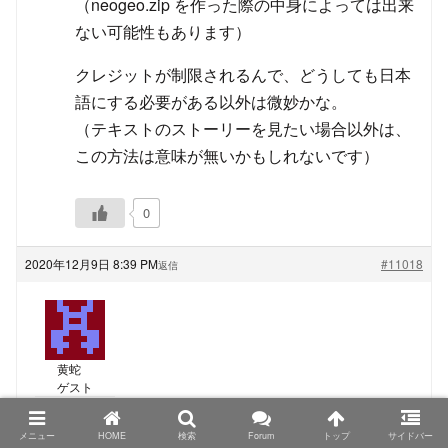
（neogeo.zip を作った際の中身によっては出来
ない可能性もあります）
クレジットが制限されるんで、どうしても日本
語にする必要がある以外は微妙かな。
（テキストのストーリーを見たい場合以外は、
この方法は意味が無いかもしれないです）
0
2020年12月9日 8:39 PM
#11018
返信
黄蛇
ゲスト
TRIMUI Model S、PowKiddyさん名義の物もシタンさ
メニュー
HOME
検索
Forum
トップ
サイドバー
んが仰る色の組み合わせになっているようなので、カ