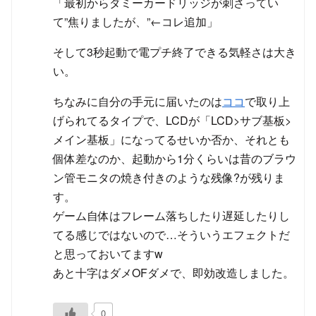
「最初からダミーカードリッジが刺さってい
て”焦りましたが、”←コレ追加」
そして3秒起動で電プチ終了できる気軽さは大き
い。
ちなみに自分の手元に届いたのは
ココ
で取り上
げられてるタイプで、LCDが「LCD>サブ基板>
メイン基板」になってるせいか否か、それとも
個体差なのか、起動から1分くらいは昔のブラウ
ン管モニタの焼き付きのような残像?が残りま
す。
ゲーム自体はフレーム落ちしたり遅延したりし
てる感じではないので…そういうエフェクトだ
と思っておいてますw
あと十字はダメOFダメで、即効改造しました。
0