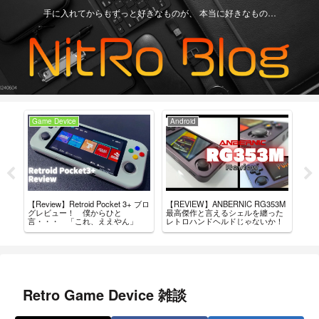
手に入れてからもずっと好きなものが、 本当に好きなもの…
Game Device
Android
Ga
【Review】Retroid Pocket 3+ ブロ
【REVIEW】ANBERNIC RG353M
買っ
タム
グレビュー！ 僕からひと
最高傑作と言えるシェルを纏った
ド・
導入
言・・・ 「これ、ええやん」
レトロハンドヘルドじゃないか！
Retro Game Device 雑談