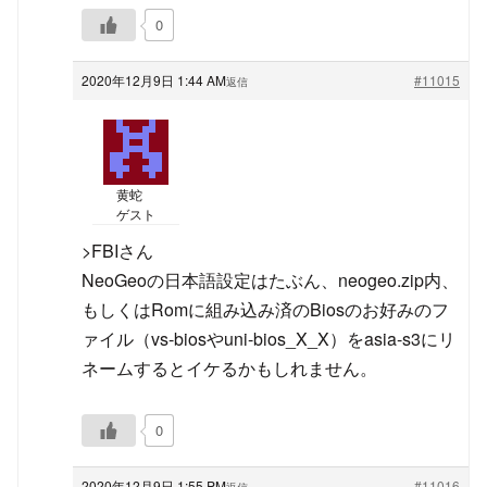
0
2020年12月9日 1:44 AM
#11015
返信
黄蛇
ゲスト
>FBIさん
NeoGeoの日本語設定はたぶん、neogeo.zip内、
もしくはRomに組み込み済のBiosのお好みのフ
ァイル（vs-biosやuni-bios_X_X）をasia-s3にリ
ネームするとイケるかもしれません。
0
2020年12月9日 1:55 PM
#11016
返信