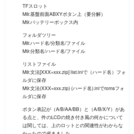
TFスロット
M8:基盤前面ABXYボタン上（要分解）
M9:バッテリーボックス内
フォルダツリー
M8:ハード名/分類名/ファイル
M9:分類名/ハード名/ファイル
リストファイル
M8:文法[XXX=xxx.zip] list.iniで（ハード名）フォ
ルダに保存
M9:文法(XXX=xxx.zip) (ハード名).iniでromsフォ
ルダに保存
ボタン表記が（A/B/AA/BB）と（A/B/X/Y）があ
る点と、件のLCDの焼き付き風の何かについて
は関しては、上のロットとの関連性がわからな
かったので省きました。