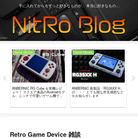
手に入れてからもずっと好きなものが、 本当に好きなもの…
Game Device
Game Device
Ga
ュー？
ANBERNIC RG Cube を実機レビ
ANBERNIC 新製品「RG35XX H」
最強
。
ュー！ スクエア液晶のAndroidモデ
の・・・ とても雑な所見感想など
「8B
ル、ニッチで可愛いゲーム機で
をお知らせします
れ
す。
Retro Game Device 雑談