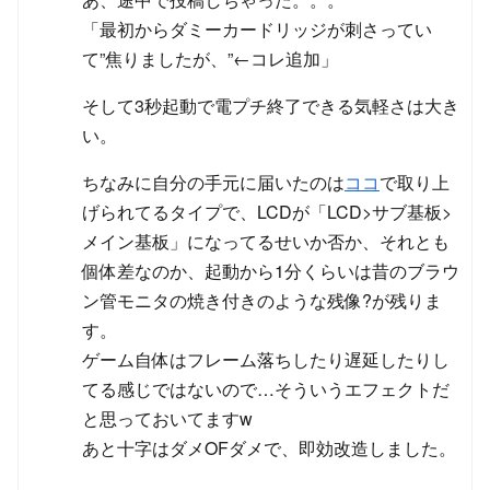
「最初からダミーカードリッジが刺さってい
て”焦りましたが、”←コレ追加」
そして3秒起動で電プチ終了できる気軽さは大き
い。
ちなみに自分の手元に届いたのは
ココ
で取り上
げられてるタイプで、LCDが「LCD>サブ基板>
メイン基板」になってるせいか否か、それとも
個体差なのか、起動から1分くらいは昔のブラウ
ン管モニタの焼き付きのような残像?が残りま
す。
ゲーム自体はフレーム落ちしたり遅延したりし
てる感じではないので…そういうエフェクトだ
と思っておいてますw
あと十字はダメOFダメで、即効改造しました。