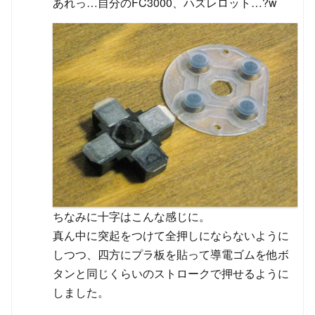
あれっ…自分のFC3000、ハズレロット…?w
ちなみに十字はこんな感じに。
真ん中に突起をつけて全押しにならないように
しつつ、四方にプラ板を貼って導電ゴムを他ボ
タンと同じくらいのストロークで押せるように
しました。