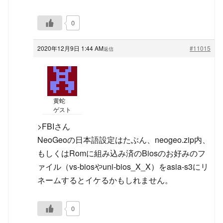
0
2020年12月9日 1:44 AM
#11015
返信
黄蛇
ゲスト
>FBIさん
NeoGeoの日本語設定はたぶん、neogeo.zip内、
もしくはRomに組み込み済のBiosのお好みのフ
ァイル（vs-biosやuni-bios_X_X）をasia-s3にリ
ネームするとイケるかもしれません。
0