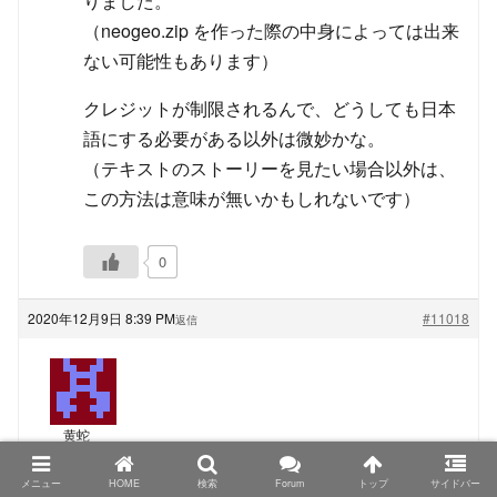
りました。
（neogeo.zip を作った際の中身によっては出来
ない可能性もあります）
クレジットが制限されるんで、どうしても日本
語にする必要がある以外は微妙かな。
（テキストのストーリーを見たい場合以外は、
この方法は意味が無いかもしれないです）
0
2020年12月9日 8:39 PM
#11018
返信
黄蛇
ゲスト
メニュー
HOME
検索
Forum
トップ
サイドバー
TRIMUI Model S、PowKiddyさん名義の物もシタンさ