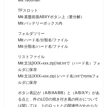
TFスロット
M8:基盤前面ABXYボタン上（要分解）
M9:バッテリーボックス内
フォルダツリー
M8:ハード名/分類名/ファイル
M9:分類名/ハード名/ファイル
リストファイル
M8:文法[XXX=xxx.zip] list.iniで（ハード名）フォ
ルダに保存
M9:文法(XXX=xxx.zip) (ハード名).iniでromsフォ
ルダに保存
ボタン表記が（A/B/AA/BB）と（A/B/X/Y）があ
る点と、件のLCDの焼き付き風の何かについて
は関しては、上のロットとの関連性がわからな