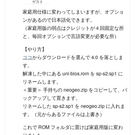
ゲスト
家庭用仕様に変わってしまいますが、オプショ
ンがあるので日本語化できます。
（家庭用版の弱点はクレジットが４回固定な所
と、毎回オプションで言語変更が必要な所）
【やり方】
ココ
からダウンロードを選んで 4.0 を落としま
す。
解凍した中にある uni-bios.rom を sp-s2.sp1 に
リネームします。
＜重要＞ 手持ちの neogeo.zip をコピーして、バ
ックアップして置きます。
リネームした sp-s2.sp1 を neogeo.zip に入れま
す。（元からあるファイルは上書き）
これで ROM フォルダに置けば家庭用版に変わ