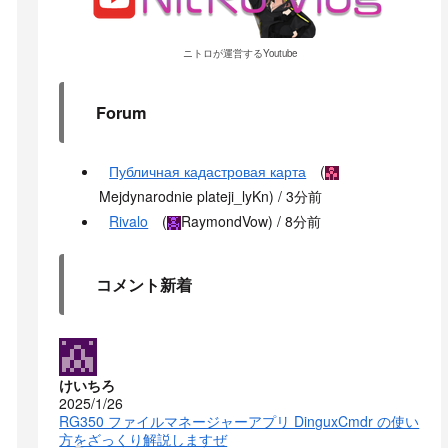
ニトロが運営するYoutube
Forum
Публичная кадастровая карта
(
Mejdynarodnie plateji_lyKn
) /
3分前
Rivalo
(
RaymondVow
) /
8分前
コメント新着
けいちろ
2025/1/26
RG350 ファイルマネージャーアプリ DinguxCmdr の使い
方をざっくり解説しますぜ