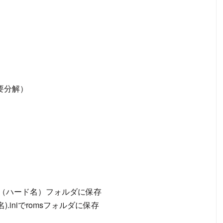
（要分解）
st.iniで（ハード名）フォルダに保存
ード名).iniでromsフォルダに保存