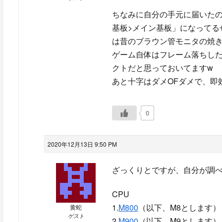
ちなみに自分の手元に届いた
基板>メイン基板」になってる
は昔のブラウン管モニタの焼き
ゲーム自体はフレーム落ちし
クトだと思っておいてますw
あと十字はダメOFダメで、即
0
2020年12月13日 9:50 PM
ざっくりとですが、自分が調
CPU
1.
M800
（以下、M8とします）
黄蛇
ゲスト
2.
M900
（以下、M9とします）