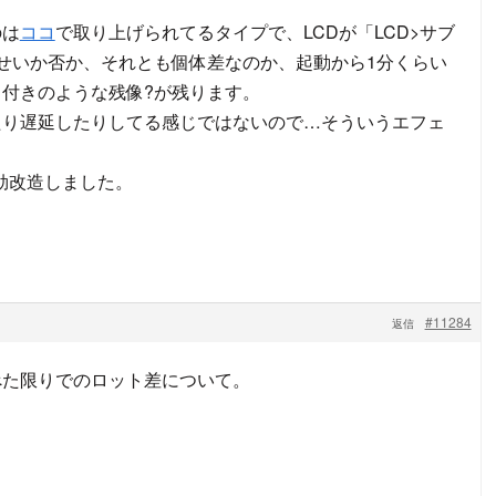
のは
ココ
で取り上げられてるタイプで、LCDが「LCD>サブ
せいか否か、それとも個体差なのか、起動から1分くらい
付きのような残像?が残ります。
たり遅延したりしてる感じではないので…そういうエフェ
効改造しました。
#11284
返信
べた限りでのロット差について。