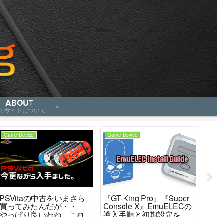
ABOUT
のサイトについて
Game Device
Game Device
Ga
PSVitaの中古をいまさら
『GT-King Pro』『Super
チ
買ってみたんだが・・
Console X』EmuELECの
に
やっぱり良いわね、これ
導入手順と初期設定を解
種