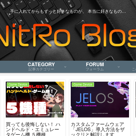
手に入れてからもずっと好きなものが、 本当に好きなもの…
CATEGORY
FORUM
記事カテゴリー
フォーラム
こ
Game Device
Game Device
買っても後悔しない！ ハ
カスタムファームウェア
ンドヘルド・エミュレー
「JELOS」導入方法をザ
タゲーム機 ５機種
ックリと解説します