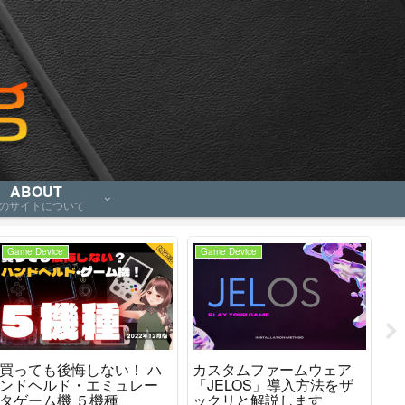
ABOUT
のサイトについて
Game Device
Game Device
Ga
買っても後悔しない！ ハ
カスタムファームウェア
P
ンドヘルド・エミュレー
「JELOS」導入方法をザ
買
タゲーム機 ５機種
ックリと解説します
や