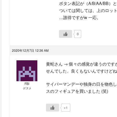
ボタン表記が（A/B/AA/BB
ついては関しては、上のロッ
…誰得ですがw 一応。
0
2020年12月7日 12:36 AM
黄蛇さん → 個々の感覚が違うので
せんでした、良くもないんですけどね
サイバーマンデーや独身の日を物色し
FBI
ゲスト
スのフィギュアを買いました (笑)
+1