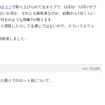
のは
ココ
で取り上げられてるタイプで、LCDが「LCD>サブ
せいか否か、それとも個体差なのか、起動から1分くらい
付きのような残像?が残ります。
たり遅延したりしてる感じではないので…そういうエフェ
効改造しました。
#11284
返信
べた限りでのロット差について。