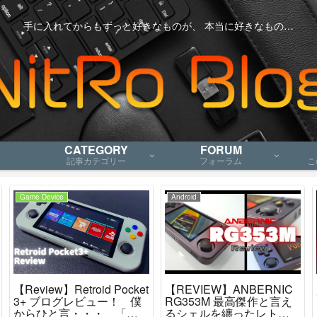
手に入れてからもずっと好きなものが、 本当に好きなもの…
CATEGORY
FORUM
記事カテゴリー
フォーラム
こ
Game Device
Android
【Review】Retroid Pocket
【REVIEW】ANBERNIC
3+ ブログレビュー！ 僕
RG353M 最高傑作と言え
からひと言・・・ 「こ
るシェルを纏ったレトロ