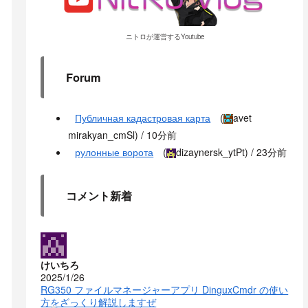
ニトロが運営するYoutube
Forum
Публичная кадастровая карта
(
avet
mirakyan_cmSl
) /
10分前
рулонные ворота
(
dizaynersk_ytPt
) /
23分前
コメント新着
けいちろ
2025/1/26
RG350 ファイルマネージャーアプリ DinguxCmdr の使い
方をざっくり解説しますぜ