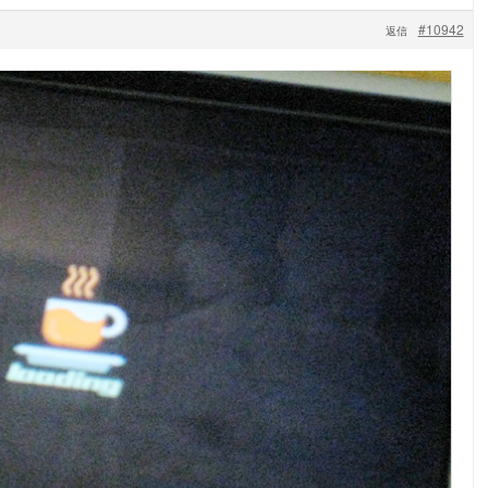
#10942
返信