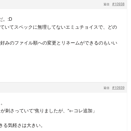
#10938
返信
だ。:D
ていてスペックに無理してないエミュチョイスで、どの
Listで好みのファイル順への変更とリネームができるのもいい
#10939
返信
。。
が刺さっていて”焦りましたが、”←コレ追加」
きる気軽さは大きい。