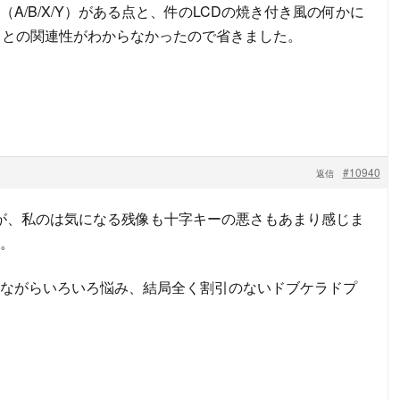
）と（A/B/X/Y）がある点と、件のLCDの焼き付き風の何かに
トとの関連性がわからなかったので省きました。
#10940
返信
すが、私のは気になる残像も十字キーの悪さもあまり感じま
。
ながらいろいろ悩み、結局全く割引のないドブケラドプ