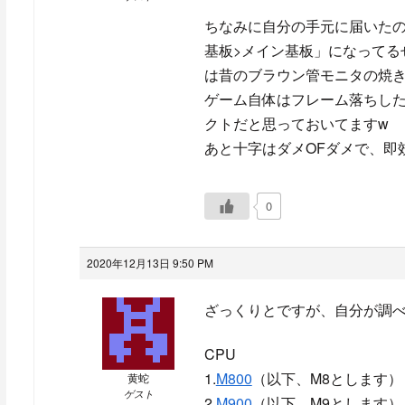
ちなみに自分の手元に届いた
基板>メイン基板」になってる
は昔のブラウン管モニタの焼き
ゲーム自体はフレーム落ちし
クトだと思っておいてますw
あと十字はダメOFダメで、即
0
2020年12月13日 9:50 PM
ざっくりとですが、自分が調
CPU
1.
M800
（以下、M8とします）
黄蛇
ゲスト
2.
M900
（以下、M9とします）