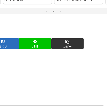
れ、ええやん」
ハンドヘルドじゃない
か！
はてブ
LINE
コピー