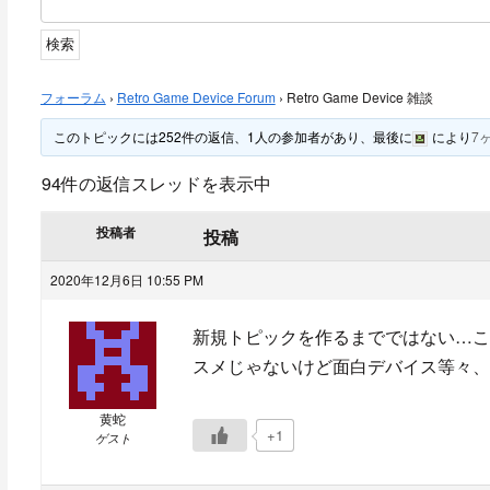
フォーラム
›
Retro Game Device Forum
›
Retro Game Device 雑談
このトピックには252件の返信、1人の参加者があり、最後に
により
7
94件の返信スレッドを表示中
投稿者
投稿
2020年12月6日 10:55 PM
新規トピックを作るまでではない…こ
スメじゃないけど面白デバイス等々、
黄蛇
+1
ゲスト