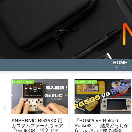
HOME
ホーム
Game Device
Game Device
ロ
ANBERNIC RG35XX 用
「RG505 VS Retroid
カスタムファームウェア
Pocket3+」 結局どっちが
これ
「GarlicOS」導入ガイ
良いんだい？僕の結論を