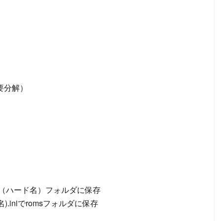
（要分解）
st.iniで（ハード名）フォルダに保存
ード名).iniでromsフォルダに保存