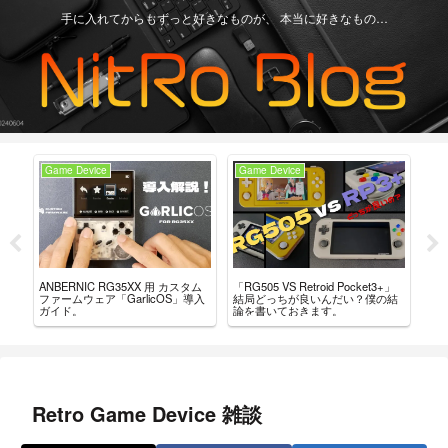
手に入れてからもずっと好きなものが、 本当に好きなもの…
Game Device
Game Device
An
H」
「RG505 VS Retroid Pocket3+」
【Re
ANBERNIC RG35XX 用 カスタム
など
結局どっちが良いんだい？僕の結
グ
ファームウェア「GarlicOS」導入
論を書いておきます。
言
ガイド。
Retro Game Device 雑談