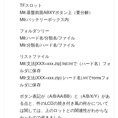
TFスロット
M8:基盤前面ABXYボタン上（要分解）
M9:バッテリーボックス内
フォルダツリー
M8:ハード名/分類名/ファイル
M9:分類名/ハード名/ファイル
リストファイル
M8:文法[XXX=xxx.zip] list.iniで（ハード名）フォ
ルダに保存
M9:文法(XXX=xxx.zip) (ハード名).iniでromsフォ
ルダに保存
ボタン表記が（A/B/AA/BB）と（A/B/X/Y）があ
る点と、件のLCDの焼き付き風の何かについて
は関しては、上のロットとの関連性がわからな
かったので省きました。