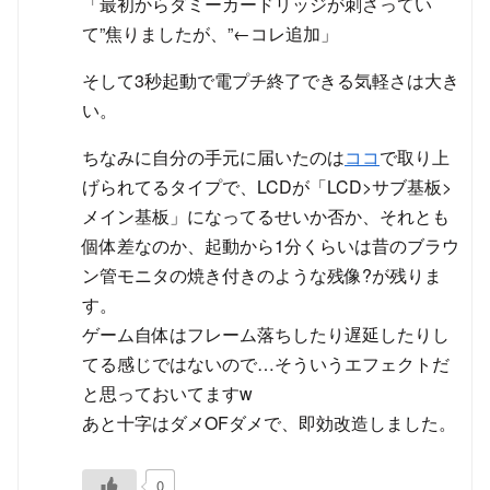
「最初からダミーカードリッジが刺さってい
て”焦りましたが、”←コレ追加」
そして3秒起動で電プチ終了できる気軽さは大き
い。
ちなみに自分の手元に届いたのは
ココ
で取り上
げられてるタイプで、LCDが「LCD>サブ基板>
メイン基板」になってるせいか否か、それとも
個体差なのか、起動から1分くらいは昔のブラウ
ン管モニタの焼き付きのような残像?が残りま
す。
ゲーム自体はフレーム落ちしたり遅延したりし
てる感じではないので…そういうエフェクトだ
と思っておいてますw
あと十字はダメOFダメで、即効改造しました。
0