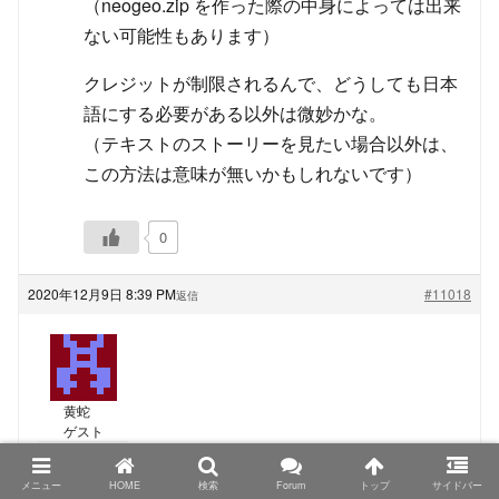
（neogeo.zip を作った際の中身によっては出来
ない可能性もあります）
クレジットが制限されるんで、どうしても日本
語にする必要がある以外は微妙かな。
（テキストのストーリーを見たい場合以外は、
この方法は意味が無いかもしれないです）
0
2020年12月9日 8:39 PM
#11018
返信
黄蛇
ゲスト
TRIMUI Model S、PowKiddyさん名義の物もシタンさ
メニュー
HOME
検索
Forum
トップ
サイドバー
んが仰る色の組み合わせになっているようなので、カ