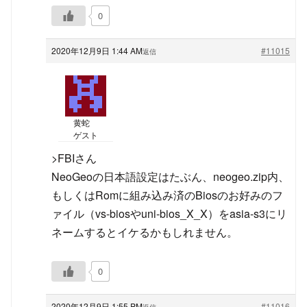
0
2020年12月9日 1:44 AM
#11015
返信
黄蛇
ゲスト
>FBIさん
NeoGeoの日本語設定はたぶん、neogeo.zip内、
もしくはRomに組み込み済のBiosのお好みのフ
ァイル（vs-biosやuni-bios_X_X）をasia-s3にリ
ネームするとイケるかもしれません。
0
2020年12月9日 1:55 PM
#11016
返信