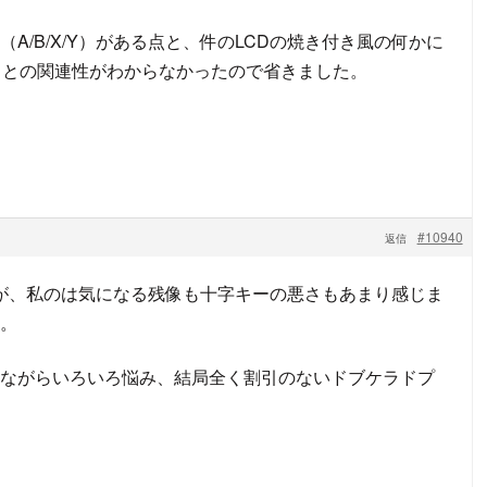
）と（A/B/X/Y）がある点と、件のLCDの焼き付き風の何かに
トとの関連性がわからなかったので省きました。
#10940
返信
すが、私のは気になる残像も十字キーの悪さもあまり感じま
。
ながらいろいろ悩み、結局全く割引のないドブケラドプ