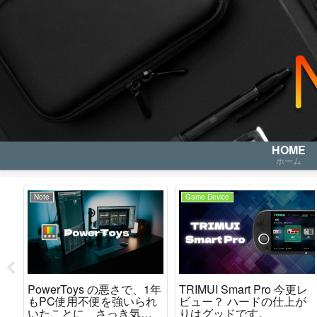
HOME
ホーム
Note
Game Device
PowerToys の悪さで、1年
TRIMUI Smart Pro 今更レ
取り
もPC使用不便を強いられ
ビュー？ ハードの仕上が
いたことに、さっき気が
りはグッドです。