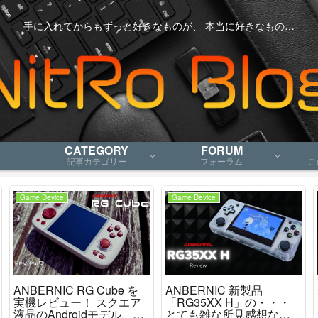
手に入れてからもずっと好きなものが、 本当に好きなもの…
CATEGORY
FORUM
記事カテゴリー
フォーラム
こ
Game Device
Game Device
ANBERNIC RG Cube を
ANBERNIC 新製品
実機レビュー！ スクエア
「RG35XX H」の・・・
液晶のAndroidモデル、ニ
とても雑な所見感想など