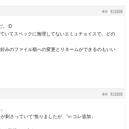
#10938
返信
だ。:D
ていてスペックに無理してないエミュチョイスで、どの
Listで好みのファイル順への変更とリネームができるのもいい
#10939
返信
。。
が刺さっていて”焦りましたが、”←コレ追加」