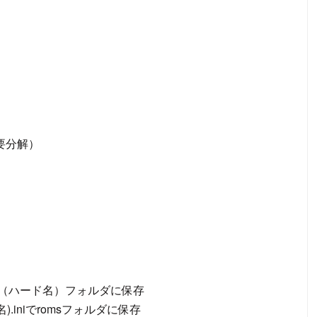
（要分解）
st.iniで（ハード名）フォルダに保存
ード名).iniでromsフォルダに保存