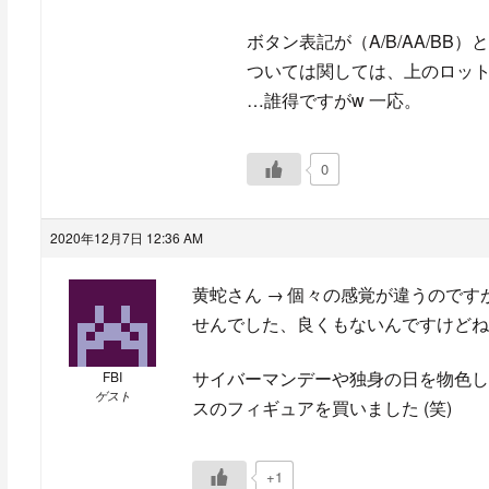
ボタン表記が（A/B/AA/BB
ついては関しては、上のロッ
…誰得ですがw 一応。
0
2020年12月7日 12:36 AM
黄蛇さん → 個々の感覚が違うので
せんでした、良くもないんですけどね
サイバーマンデーや独身の日を物色し
FBI
ゲスト
スのフィギュアを買いました (笑)
+1