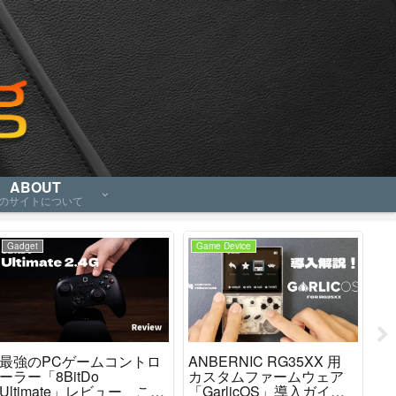
ABOUT
のサイトについて
Gadget
Game Device
An
最強のPCゲームコントロ
ANBERNIC RG35XX 用
「R
ーラー「8BitDo
カスタムファームウェア
P
Ultimate」レビュー、これ
「GarlicOS」導入ガイ
良