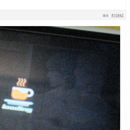
#10942
返信