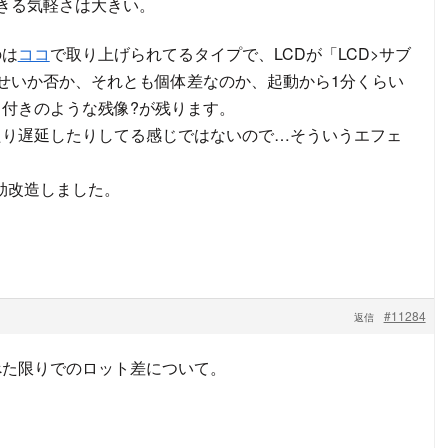
きる気軽さは大きい。
のは
ココ
で取り上げられてるタイプで、LCDが「LCD>サブ
せいか否か、それとも個体差なのか、起動から1分くらい
付きのような残像?が残ります。
たり遅延したりしてる感じではないので…そういうエフェ
効改造しました。
#11284
返信
べた限りでのロット差について。