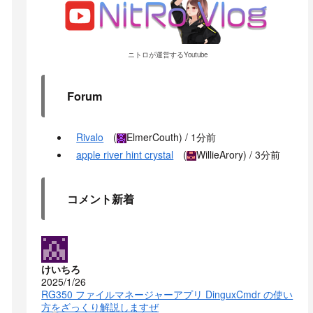
ニトロが運営するYoutube
Forum
Rivalo
(
ElmerCouth
) /
1分前
apple river hint crystal
(
WillieArory
) /
3分前
コメント新着
けいちろ
2025/1/26
RG350 ファイルマネージャーアプリ DinguxCmdr の使い
方をざっくり解説しますぜ