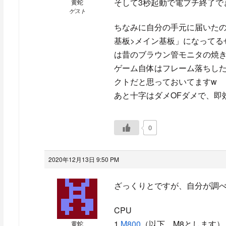
そして3秒起動で電プチ終了で
黄蛇
ゲスト
ちなみに自分の手元に届いた
基板>メイン基板」になってる
は昔のブラウン管モニタの焼き
ゲーム自体はフレーム落ちし
クトだと思っておいてますw
あと十字はダメOFダメで、即
0
2020年12月13日 9:50 PM
ざっくりとですが、自分が調
CPU
1.
M800
（以下、M8とします）
黄蛇