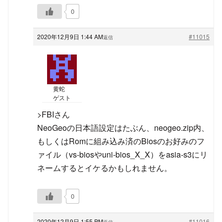
0
2020年12月9日 1:44 AM
#11015
返信
黄蛇
ゲスト
>FBIさん
NeoGeoの日本語設定はたぶん、neogeo.zip内、
もしくはRomに組み込み済のBiosのお好みのフ
ァイル（vs-biosやuni-bios_X_X）をasia-s3にリ
ネームするとイケるかもしれません。
0
2020年12月9日 1:55 PM
#11016
返信