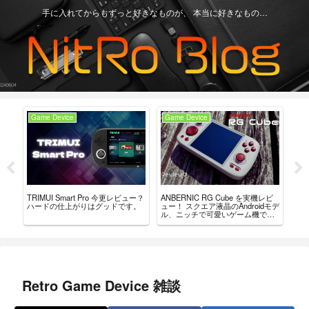
手に入れてからもずっと好きなものが、 本当に好きなもの…
Game Device
Game Device
An
ーラ
TRIMUI Smart Pro 今更レビュー？
ANBERNIC RG Cube を実機レビ
ANB
んだ
ハードの仕上がりはグッドです。
ュー！ スクエア液晶のAndroidモデ
見
ル、ニッチで可愛いゲーム機で
だ
す。
Retro Game Device 雑談