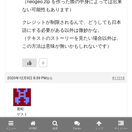
（neogeo.zip を作った際の中身によっては出来
ない可能性もあります）
クレジットが制限されるんで、どうしても日本
語にする必要がある以外は微妙かな。
（テキストのストーリーを見たい場合以外は、
この方法は意味が無いかもしれないです）
0
2020年12月9日 8:39 PM
#11018
返信
黄蛇
ゲスト
TRIMUI Model S、PowKiddyさん名義の物もシタンさ
メニュー
HOME
検索
Forum
トップ
サイドバー
んが仰る色の組み合わせになっているようなので、カ