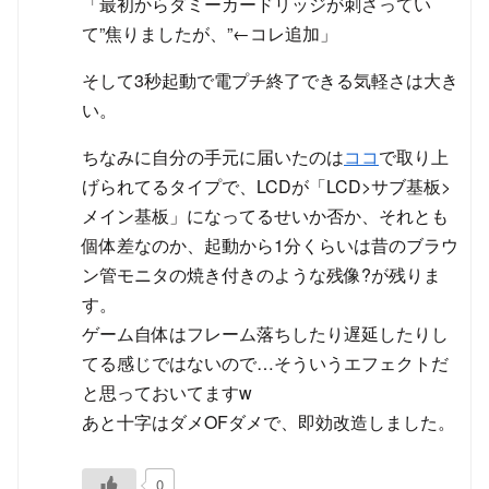
「最初からダミーカードリッジが刺さってい
て”焦りましたが、”←コレ追加」
そして3秒起動で電プチ終了できる気軽さは大き
い。
ちなみに自分の手元に届いたのは
ココ
で取り上
げられてるタイプで、LCDが「LCD>サブ基板>
メイン基板」になってるせいか否か、それとも
個体差なのか、起動から1分くらいは昔のブラウ
ン管モニタの焼き付きのような残像?が残りま
す。
ゲーム自体はフレーム落ちしたり遅延したりし
てる感じではないので…そういうエフェクトだ
と思っておいてますw
あと十字はダメOFダメで、即効改造しました。
0