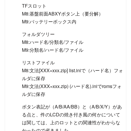
TFスロット
M8:基盤前面ABXYボタン上（要分解）
M9:バッテリーボックス内
フォルダツリー
M8:ハード名/分類名/ファイル
M9:分類名/ハード名/ファイル
リストファイル
M8:文法[XXX=xxx.zip] list.iniで（ハード名）フォ
ルダに保存
M9:文法(XXX=xxx.zip) (ハード名).iniでromsフォ
ルダに保存
ボタン表記が（A/B/AA/BB）と（A/B/X/Y）があ
る点と、件のLCDの焼き付き風の何かについて
は関しては、上のロットとの関連性がわからな
かったので省きました。