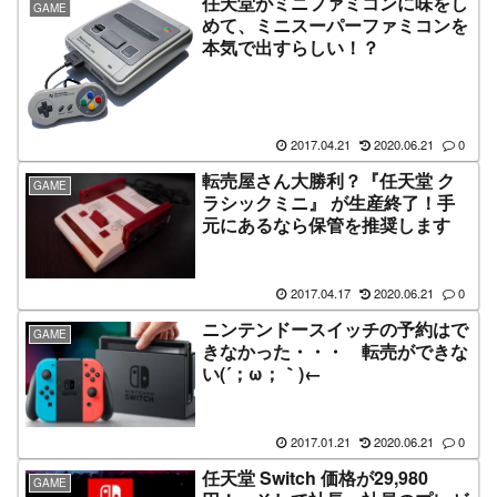
任天堂がミニファミコンに味をし
GAME
めて、ミニスーパーファミコンを
本気で出すらしい！？
2017.04.21
2020.06.21
0
転売屋さん大勝利？『任天堂 ク
GAME
ラシックミニ』 が生産終了！手
元にあるなら保管を推奨します
2017.04.17
2020.06.21
0
ニンテンドースイッチの予約はで
GAME
きなかった・・・ 転売ができな
い(´；ω；｀)←
2017.01.21
2020.06.21
0
任天堂 Switch 価格が29,980
GAME