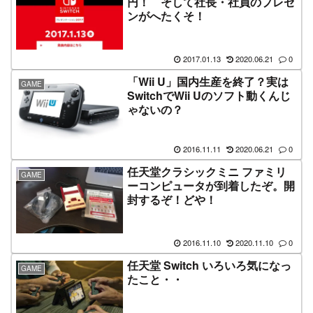
円！ そして社長・社員のプレゼ
ンがへたくそ！
2017.01.13
2020.06.21
0
「Wii U」国内生産を終了？実は
GAME
SwitchでWii Uのソフト動くんじ
ゃないの？
2016.11.11
2020.06.21
0
任天堂クラシックミニ ファミリ
GAME
ーコンピュータが到着したぞ。開
封するぞ！どや！
2016.11.10
2020.11.10
0
任天堂 Switch いろいろ気になっ
GAME
たこと・・