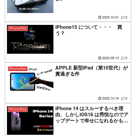
2023.10.01
0
iPhone15 について・・・ 買
iPhone/iPad
う？
2023.09.13
0
APPLE 新型iPad（第10世代）が
iPhone/iPad
糞過ぎる件
2022.10.19
0
iPhone 14 はスルーするべき理
iPhone/iPad
由、しかしiOS16 は秀悦なのでア
ップデートで幸せになれるかも
ね。