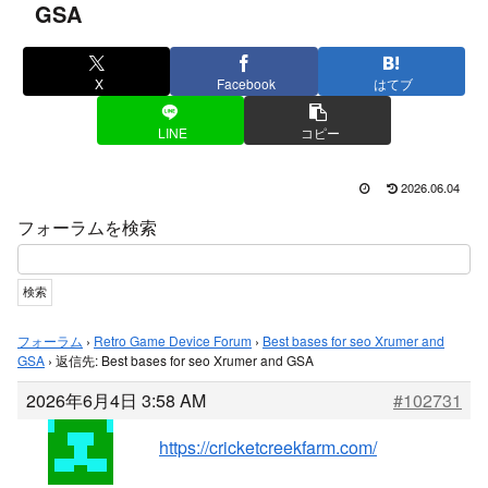
GSA
X
Facebook
はてブ
LINE
コピー
2026.06.04
フォーラムを検索
フォーラム
›
Retro Game Device Forum
›
Best bases for seo Xrumer and
GSA
›
返信先: Best bases for seo Xrumer and GSA
2026年6月4日 3:58 AM
#102731
https://cricketcreekfarm.com/