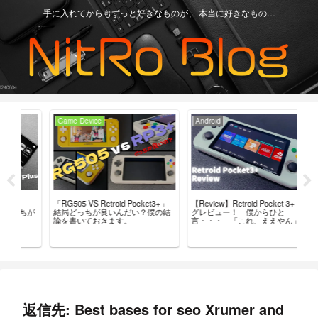
手に入れてからもずっと好きなものが、 本当に好きなもの…
Game Device
Android
Ga
「RG505 VS Retroid Pocket3+」
【Review】Retroid Pocket 3+ ブロ
【R
ちが
結局どっちが良いんだい？僕の結
グレビュー！ 僕からひと
最
論を書いておきます。
言・・・ 「これ、ええやん」
レ
返信先: Best bases for seo Xrumer and