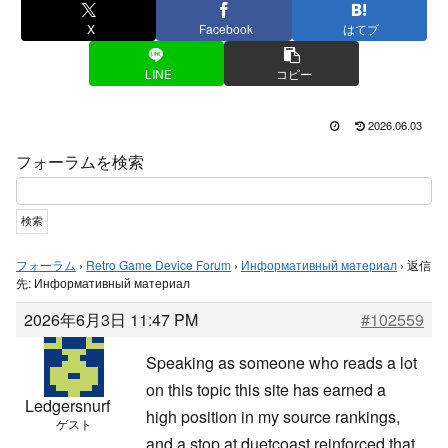
X
Facebook
はてブ
LINE
コピー
2026.06.03
フォーラムを検索
フォーラム
›
Retro Game Device Forum
›
Информативный материал
›
返信
先: Информативный материал
2026年6月3日 11:47 PM
#102559
Speaking as someone who reads a lot
on this topic this site has earned a
Ledgersnurf
high position in my source rankings,
ゲスト
and a stop at
duetcoast reinforced that