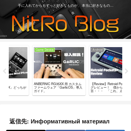
手に入れてからもずっと好きなものが、 本当に好きなもの…
Game Device
Android
Ga
【Review】Retroid Pocket 3+ ブロ
【R
ANBERNIC RG35XX 用 カスタム
ちが
グレビュー！ 僕からひと
最
ファームウェア「GarlicOS」導入
言・・・ 「これ、ええやん」
レ
ガイド。
返信先: Информативный материал