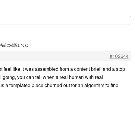
投稿前に確認してね！
#102644
t feel like it was assembled from a content brief, and a stop
 going, you can tell when a real human with real
s a templated piece churned out for an algorithm to find.