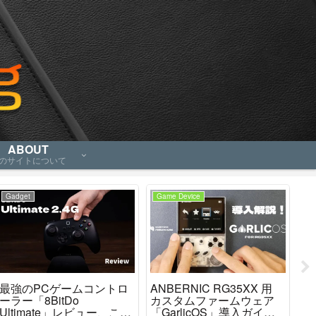
ABOUT
のサイトについて
Gadget
Game Device
An
最強のPCゲームコントロ
ANBERNIC RG35XX 用
「R
ーラー「8BitDo
カスタムファームウェア
P
Ultimate」レビュー、これ
「GarlicOS」導入ガイ
良