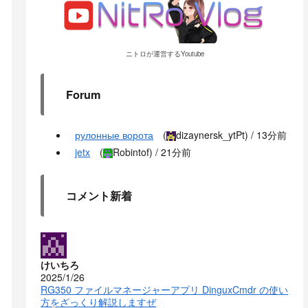
ニトロが運営するYoutube
Forum
рулонные ворота
(
dizaynersk_ytPt
) /
13分前
jetx
(
Robintof
) /
21分前
コメント新着
けいちろ
2025/1/26
RG350 ファイルマネージャーアプリ DinguxCmdr の使い
方をざっくり解説しますぜ