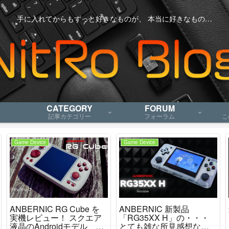
手に入れてからもずっと好きなものが、 本当に好きなもの…
CATEGORY
FORUM
記事カテゴリー
フォーラム
こ
Game Device
Game Device
ANBERNIC RG Cube を
ANBERNIC 新製品
実機レビュー！ スクエア
「RG35XX H」の・・・
液晶のAndroidモデル、ニ
とても雑な所見感想など