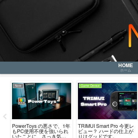
HOME
ホーム
Note
Game Device
PowerToys の悪さで、1年
TRIMUI Smart Pro 今更レ
取り
もPC使用不便を強いられ
ビュー？ ハードの仕上が
いたことに、さっき気が
りはグッドです。