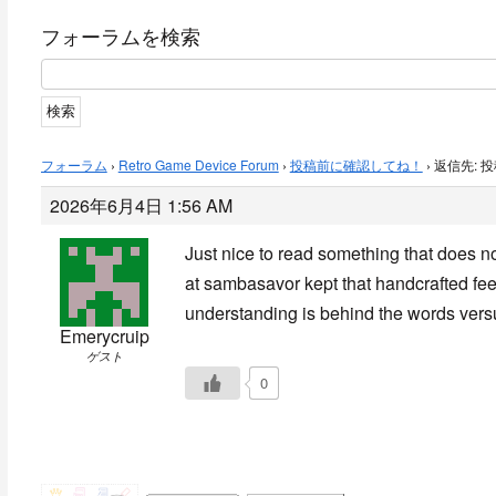
フォーラムを検索
フォーラム
›
Retro Game Device Forum
›
投稿前に確認してね！
›
返信先: 
2026年6月4日 1:56 AM
Just nice to read something that does no
at
sambasavor kept that handcrafted feel
understanding is behind the words versu
Emerycruip
ゲスト
0