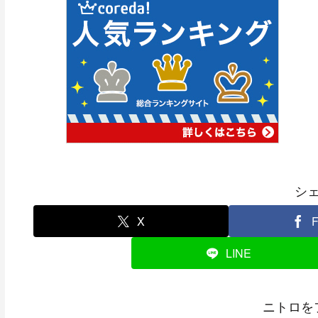
シ
X
F
LINE
ニトロを