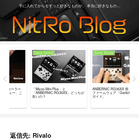
手に入れてからもずっと好きなものが、 本当に好きなもの…
Game Device
Game Device
Ga
ー
「Miyoo Mini Plus」と
【R
ANBERNIC RG35XX 用 カスタム
こ
「ANBERNIC RG35XX」どっちが
最
ファームウェア「GarlicOS」導入
良いの？
レ
ガイド。
返信先: Rivalo