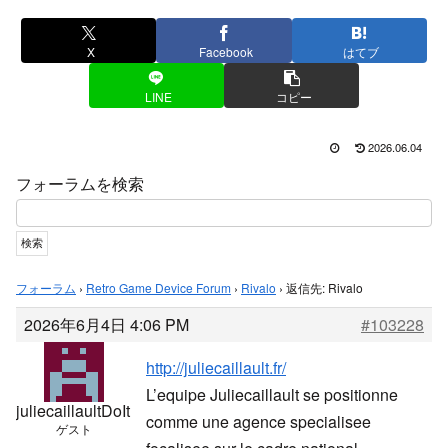
X
Facebook
はてブ
LINE
コピー
2026.06.04
フォーラムを検索
フォーラム
›
Retro Game Device Forum
›
Rivalo
›
返信先: Rivalo
2026年6月4日 4:06 PM
#103228
http://juliecaillault.fr/
L’equipe Juliecaillault se positionne
juliecaillaultDoIt
comme une agence specialisee
ゲスト