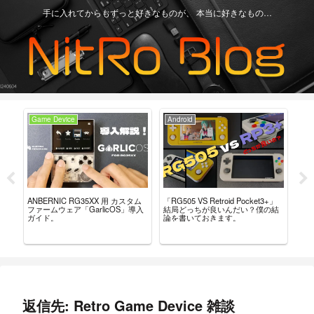
手に入れてからもずっと好きなものが、 本当に好きなもの…
Game Device
Android
Ga
ー
「RG505 VS Retroid Pocket3+」
【Re
ANBERNIC RG35XX 用 カスタム
こ
結局どっちが良いんだい？僕の結
グ
ファームウェア「GarlicOS」導入
論を書いておきます。
言
ガイド。
返信先: Retro Game Device 雑談