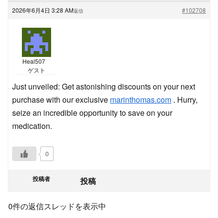
2026年6月4日 3:28 AM
#102708
返信
Heal507
ゲスト
Just unveiled: Get astonishing discounts on your next
purchase with our exclusive
marinthomas.com
. Hurry,
seize an incredible opportunity to save on your
medication.
0
投稿者
投稿
0件の返信スレッドを表示中