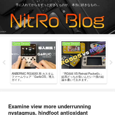
手に入れてからもずっと好きなものが、 本当に好きなもの…
Game Device
Game Device
Ga
ー
「RG505 VS Retroid Pocket3+」
【Re
ANBERNIC RG35XX 用 カスタム
こ
結局どっちが良いんだい？僕の結
グ
ファームウェア「GarlicOS」導入
論を書いておきます。
言
ガイド。
Examine view more underrunning
nystagmus, hindfoot antioxidant