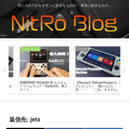
手に入れてからもずっと好きなものが、 本当に好きなもの…
Game Device
Android
Ga
【Review】Retroid Pocket 3+ ブロ
【R
ANBERNIC RG35XX 用 カスタム
ちが
グレビュー！ 僕からひと
最
ファームウェア「GarlicOS」導入
言・・・ 「これ、ええやん」
レ
ガイド。
返信先: jetx